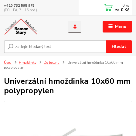
0
ks
+420 732 595 975
za
0 Kč
(PO - PÁ, 7 - 15 hod.)
Menu
Hledat
Úvod
Hmoždinky
Do betonu
Univerzální hmoždinka 10x60 mm
polypropylen
Univerzální hmoždinka 10x60 mm
polypropylen