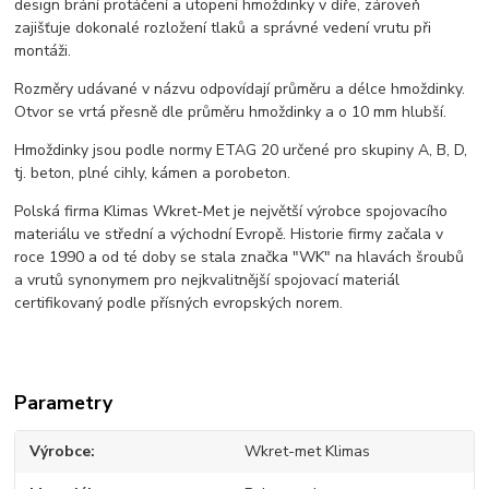
design brání protáčení a utopení hmoždinky v díře, zároveň
zajišťuje dokonalé rozložení tlaků a správné vedení vrutu při
montáži.
Rozměry udávané v názvu odpovídají průměru a délce hmoždinky.
Otvor se vrtá přesně dle průměru hmoždinky a o 10 mm hlubší.
Hmoždinky jsou podle normy ETAG 20 určené pro skupiny A, B, D,
tj. beton, plné cihly, kámen a porobeton.
Polská firma Klimas Wkret-Met je největší výrobce spojovacího
materiálu ve střední a východní Evropě. Historie firmy začala v
roce 1990 a od té doby se stala značka "WK" na hlavách šroubů
a vrutů synonymem pro nejkvalitnější spojovací materiál
certifikovaný podle přísných evropských norem.
Parametry
Výrobce
Wkret-met Klimas