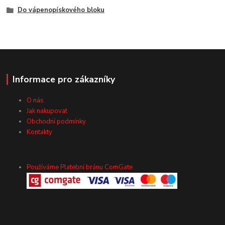
Do vápenopískového bloku
Informace pro zákazníky
O nás
Jak nakupovat
Obchodní podmínky
Kontakty
Používáme Platební bránu ComGate