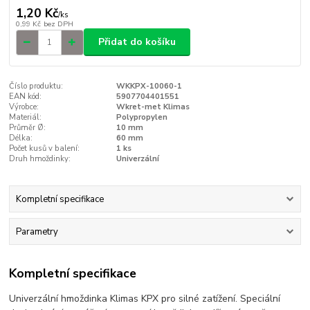
1,20 Kč
/
ks
0,99 Kč
bez DPH
Přidat do košíku
Číslo produktu:
WKKPX-10060-1
EAN kód:
5907704401551
Výrobce:
Wkret-met Klimas
Materiál:
Polypropylen
Průměr Ø:
10 mm
Délka:
60 mm
Počet kusů v balení:
1 ks
Druh hmoždinky:
Univerzální
Kompletní specifikace
Parametry
Kompletní specifikace
Univerzální hmoždinka Klimas KPX pro silné zatížení. Speciální