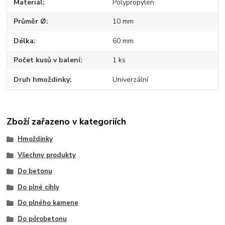
Materiál
Polypropylen
Průměr Ø
10 mm
Délka
60 mm
Počet kusů v balení
1 ks
Druh hmoždinky
Univerzální
Zboží zařazeno v kategoriích
Hmoždinky
Všechny produkty
Do betonu
Do plné cihly
Do plného kamene
Do pórobetonu