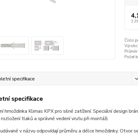
4,
3,39
Číslo p
Výrobc
Průměr
Počet k
etní specifikace
tní specifikace
ní hmoždinka Klimas KPX pro silné zatížení. Speciální design brán
rozložení tlaků a správné vedení vrutu při montáži.
udávané v názvu odpovídají průměru a délce hmoždinky. Otvor s