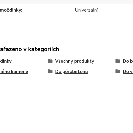
hmoždinky
Univerzální
zařazeno v kategoriích
dinky
Všechny produkty
Do 
lného kamene
Do pórobetonu
Do v