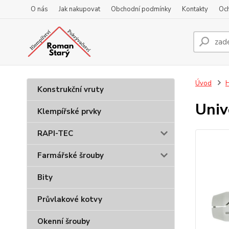
O nás
Jak nakupovat
Obchodní podmínky
Kontakty
Oc
Úvod
Konstrukční vruty
Univ
Klempířské prvky
RAPI-TEC
Farmářské šrouby
Bity
Průvlakové kotvy
Okenní šrouby