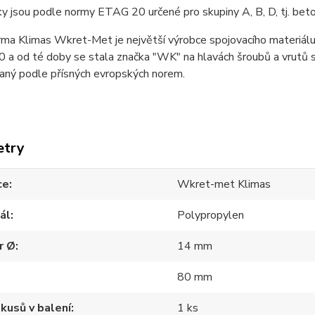
 jsou podle normy ETAG 20 určené pro skupiny A, B, D, tj. beto
rma Klimas Wkret-Met je největší výrobce spojovacího materiálu 
 a od té doby se stala značka "WK" na hlavách šroubů a vrutů s
vaný podle přísných evropských norem.
etry
ce
Wkret-met Klimas
ál
Polypropylen
r Ø
14 mm
80 mm
kusů v balení
1 ks