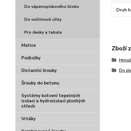
Do vápenopískového bloku
Druh 
Do voštinové cihly
Pro desky a tabule
Matice
Zboží 
Podložky
Hmož
Distanční šrouby
Do p
Šrouby do betonu
Systémy kotvení tepelných
izolací a hydroizolací plochých
střech
Vrtáky