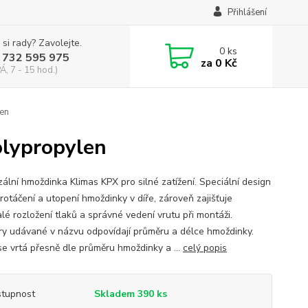
Přihlášení
 si rady? Zavolejte.
0
ks
 732 595 975
za
0 Kč
Á, 7 - 15 hod.)
en
lypropylen
zální hmoždinka Klimas KPX pro silné zatížení. Speciální design
rotáčení a utopení hmoždinky v díře, zároveň zajišťuje
lé rozložení tlaků a správné vedení vrutu při montáži.
y udávané v názvu odpovídají průměru a délce hmoždinky.
se vrtá přesně dle průměru hmoždinky a ...
celý popis
tupnost
Skladem 390 ks