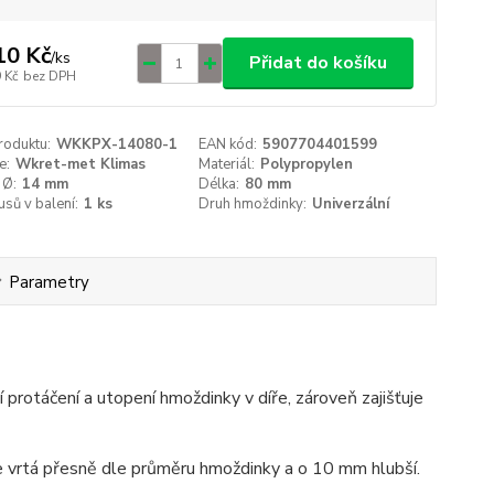
10 Kč
/
ks
Přidat do košíku
 Kč
bez DPH
roduktu:
WKKPX-14080-1
EAN kód:
5907704401599
e:
Wkret-met Klimas
Materiál:
Polypropylen
 Ø:
14 mm
Délka:
80 mm
usů v balení:
1 ks
Druh hmoždinky:
Univerzální
Parametry
í protáčení a utopení hmoždinky v díře, zároveň zajišťuje
e vrtá přesně dle průměru hmoždinky a o 10 mm hlubší.