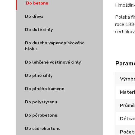
Do betonu
Hmoždinky
Do dřeva
Polská fi
roce 1990
Do duté cihly
certifiko
Do dutého vápenopískového
bloku
Do lehčené voštinové cihly
Param
Do plné cihly
Výrob
Do plného kamene
Materi
Do polystyrenu
Průmě
Do pórobetonu
Délka
Do sádrokartonu
Počet 