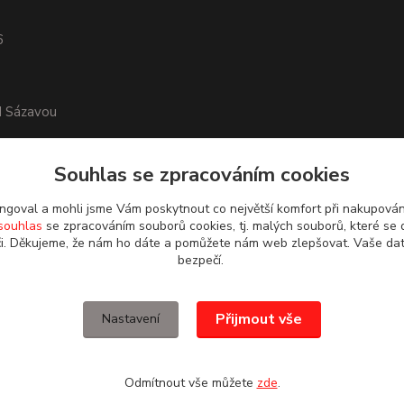
6
d Sázavou
Souhlas se zpracováním cookies
goval a mohli jsme Vám poskytnout co největší komfort při nakupová
souhlas
se zpracováním souborů cookies, tj. malých souborů, které se 
i. Děkujeme, že nám ho dáte a pomůžete nám web zlepšovat. Vaše da
bezpečí.
Přijmout vše
Nastavení
Odmítnout vše můžete
zde
.