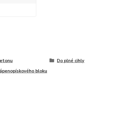
betonu
Do plné cihly
ápenopískového bloku