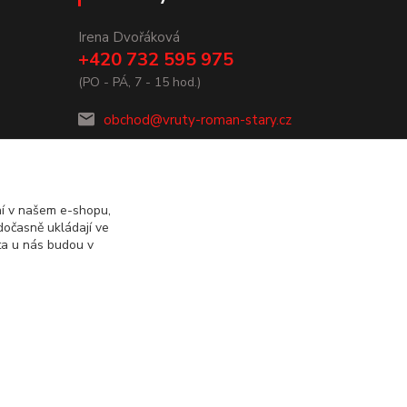
Irena Dvořáková
+420 732 595 975
(PO - PÁ, 7 - 15 hod.)
obchod@vruty-roman-stary.cz
ní v našem e-shopu,
dočasně ukládají ve
ta u nás budou v
Vytvořeno na
Eshop-rychle.cz