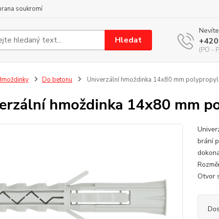
hrana soukromí
Nevíte
Hledat
+420
(PO - P
Hmoždinky
Do betonu
Univerzální hmoždinka 14x80 mm polypropyl
erzální hmoždinka 14x80 mm po
Univer
brání p
dokona
Rozměr
Otvor 
Dos