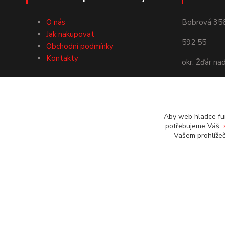
O nás
Bobrová 35
Jak nakupovat
592 55
Obchodní podmínky
Kontakty
okr. Žďár na
Používáme Platební bránu
ComGate
Aby web hladce fun
potřebujeme Váš
Vašem prohlížeč
© Roman Starý