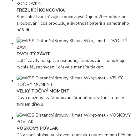
FRÉZUJÍCÍ KONCOVKA
Speciální tvar frézující koncovkysnižuje o 20% odpor při
šroubování, což prodlužuje životnost baterií a samotného
nářadí.
DVOJITÝ ZÁVIT
Další závity na špičce usnadňují šroubování - umožňují
rychlejší „zachycení“ dřeva s menším tlakem.
VELKÝ TOČIVÝ MOMENT
Dává možnost zašroubování šroubů bez vrtání, a to i v
tvrdém dřevu.
VOSKOVÝ POVLAK
Díky speciálnímu voskovému povlaku nanesenému během