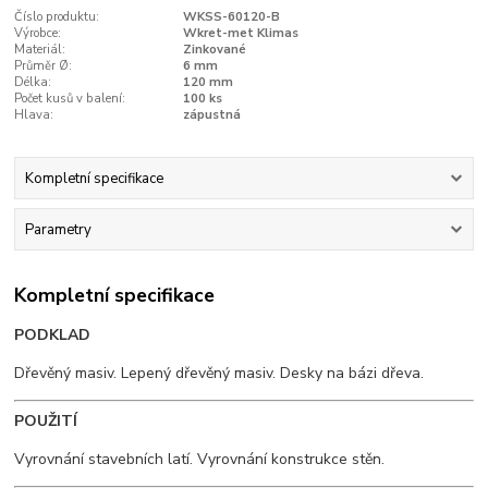
Číslo produktu:
WKSS-60120-B
Výrobce:
Wkret-met Klimas
Materiál:
Zinkované
Průměr Ø:
6 mm
Délka:
120 mm
Počet kusů v balení:
100 ks
Hlava:
zápustná
Kompletní specifikace
Parametry
Kompletní specifikace
PODKLAD
Dřevěný masiv. Lepený dřevěný masiv. Desky na bázi dřeva.
POUŽITÍ
Vyrovnání stavebních latí. Vyrovnání konstrukce stěn.