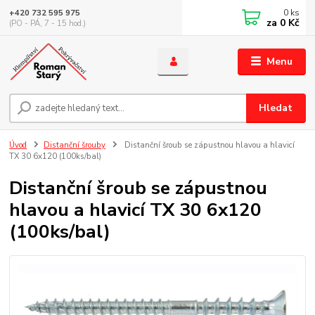
0
ks
+420 732 595 975
za
0 Kč
(PO - PÁ, 7 - 15 hod.)
Menu
Hledat
Úvod
Distanční šrouby
Distanční šroub se zápustnou hlavou a hlavicí
TX 30 6x120 (100ks/bal)
Distanční šroub se zápustnou
hlavou a hlavicí TX 30 6x120
(100ks/bal)