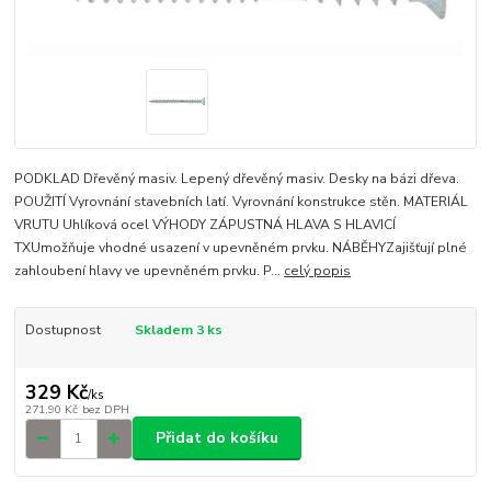
PODKLAD Dřevěný masiv. Lepený dřevěný masiv. Desky na bázi dřeva.
POUŽITÍ Vyrovnání stavebních latí. Vyrovnání konstrukce stěn. MATERIÁL
VRUTU Uhlíková ocel VÝHODY ZÁPUSTNÁ HLAVA S HLAVICÍ
TXUmožňuje vhodné usazení v upevněném prvku. NÁBĚHYZajišťují plné
zahloubení hlavy ve upevněném prvku. P...
celý popis
Dostupnost
Skladem 3 ks
329 Kč
/
ks
271,90 Kč
bez DPH
Přidat do košíku