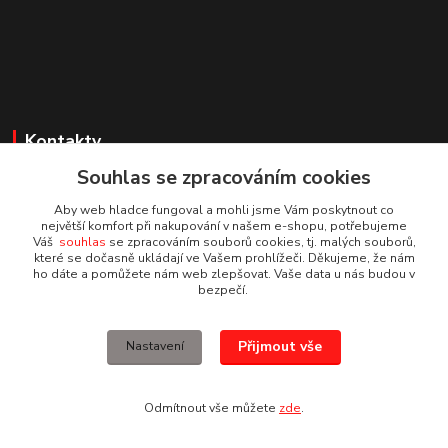
Kontakty
Souhlas se zpracováním cookies
Irena Dvořáková
+420 732 595 975
Aby web hladce fungoval a mohli jsme Vám poskytnout co
(PO - PÁ, 7 - 15 hod.)
největší komfort při nakupování v našem e-shopu, potřebujeme
Váš
souhlas
se zpracováním souborů cookies, tj. malých souborů,
které se dočasně ukládají ve Vašem prohlížeči. Děkujeme, že nám
obchod@vruty-roman-stary.cz
ho dáte a pomůžete nám web zlepšovat. Vaše data u nás budou v
bezpečí.
Přijmout vše
Nastavení
© Roman Starý
Odmítnout vše můžete
zde
.
Vytvořeno na
Eshop-rychle.cz