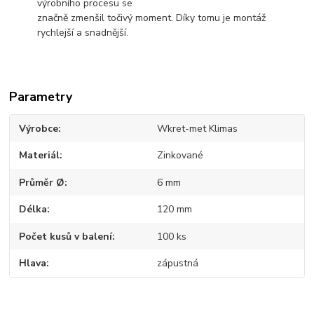
výrobního procesu se
značně zmenšil točivý moment. Díky tomu je montáž
rychlejší a snadnější.
Parametry
Výrobce
Wkret-met Klimas
Materiál
Zinkované
Průměr Ø
6 mm
Délka
120 mm
Počet kusů v balení
100 ks
Hlava
zápustná