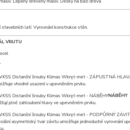
asiv. Lepený dřevěný masiv. Desky na bázi dřeva.
 stavebních latí. Vyrovnání konstrukce stěn.
ÁL VRUTU
ocel
Y
žňuje vhodné usazení v upevněném prvku.
NÁBĚHY
išťují plné zahloubení hlavy ve upevněném prvku.
ciální asymetrický tvar závitu umožňuje jednoduché vyrovnání 
ku.