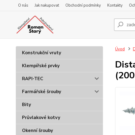
O nás
Jak nakupovat
Obchodní podmínky
Kontakty
Oc
Úvod
D
Konstrukční vruty
Dist
Klempířské prvky
(200
RAPI-TEC
Farmářské šrouby
Bity
Průvlakové kotvy
Okenní šrouby