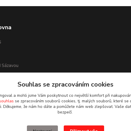
ovna
6
d Sázavou
Souhlas se zpracováním cookies
goval a mohli jsme Vám poskytnout co největší komfort při nakupová
souhlas
se zpracováním souborů cookies, tj. malých souborů, které se 
i. Děkujeme, že nám ho dáte a pomůžete nám web zlepšovat. Vaše da
bezpečí.