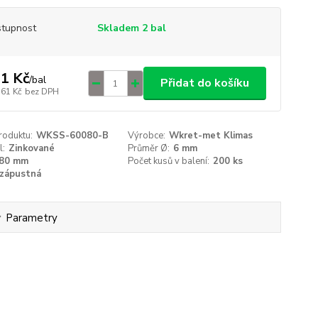
tupnost
Skladem 2 bal
1 Kč
/
bal
Přidat do košíku
,61 Kč
bez DPH
roduktu:
WKSS-60080-B
Výrobce:
Wkret-met Klimas
l:
Zinkované
Průměr Ø:
6 mm
80 mm
Počet kusů v balení:
200 ks
zápustná
Parametry