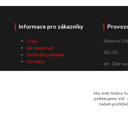
Informace pro zákazníky
Provoz
O nás
Bobrová 35
Jak nakupovat
592 55
Obchodní podmínky
Kontakty
okr. Žďár na
Používáme Platební bránu
ComGate
Aby web hladce fun
potřebujeme Váš
Vašem prohlížeč