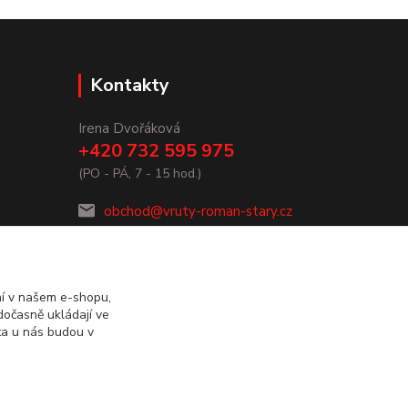
Kontakty
Irena Dvořáková
+420 732 595 975
(PO - PÁ, 7 - 15 hod.)
obchod@vruty-roman-stary.cz
ní v našem e-shopu,
dočasně ukládají ve
ta u nás budou v