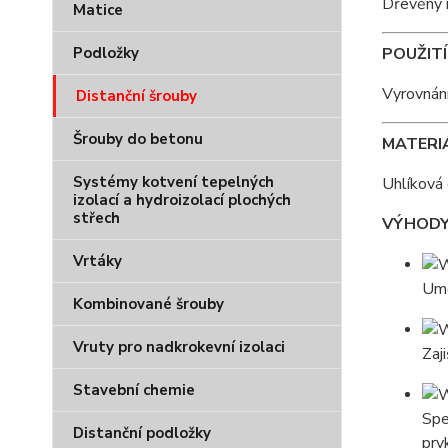
Dřevěný m
Matice
Podložky
POUŽITÍ
Vyrovnání
Distanční šrouby
Šrouby do betonu
MATERI
Systémy kotvení tepelných
Uhlíková 
izolací a hydroizolací plochých
střech
VÝHOD
Vrtáky
Umo
Kombinované šrouby
Vruty pro nadkrokevní izolaci
Zaj
Stavební chemie
Spe
Distanční podložky
prv