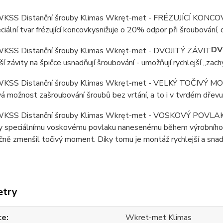
ciální tvar frézující koncovkysnižuje o 20% odpor při šroubování, 
DV
ší závity na špičce usnadňují šroubování - umožňují rychlejší „za
á možnost zašroubování šroubů bez vrtání, a to i v tvrdém dřevu
y speciálnímu voskovému povlaku nanesenému během výrobního
čně zmenšil točivý moment. Díky tomu je montáž rychlejší a snadn
etry
ce
Wkret-met Klimas