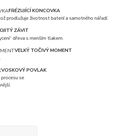
FRÉZUJÍCÍ KONCOVKA
což prodlužuje životnost baterií a samotného nářadí.
OJITÝ ZÁVIT
chycení“ dřeva s menším tlakem.
VELKÝ TOČIVÝ MOMENT
.
VOSKOVÝ POVLAK
 procesu se
ější.