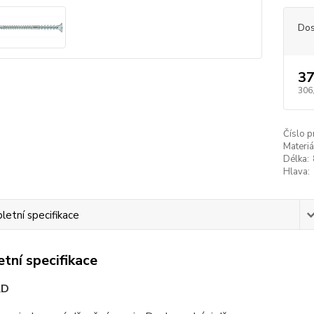
Dos
37
306
Číslo p
Materiá
Délka:
Hlava:
etní specifikace
tní specifikace
AD