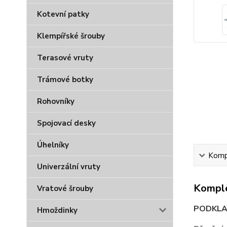
Kotevní patky
Klempířské šrouby
Terasové vruty
Trámové botky
Rohovníky
Spojovací desky
Úhelníky
Kompl
Univerzální vruty
Komple
Vratové šrouby
PODKL
Hmoždinky