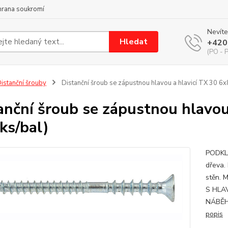
hrana soukromí
Nevíte
Hledat
+420
(PO - P
istanční šrouby
Distanční šroub se zápustnou hlavou a hlavicí TX 30 6x
anční šroub se zápustnou hlavou
ks/bal)
PODKLA
dřeva.
stěn.
S HLAV
NÁBĚHY
popis