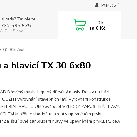
Přihlášení
 si rady? Zavolejte.
0
ks
 732 595 975
za
0 Kč
Á, 7 - 15 hod.)
80 (200ks/bal)
 a hlavicí TX 30 6x80
D Dřevěný masiv. Lepený dřevěný masiv. Desky na bázi
 POUŽITÍ Vyrovnání stavebních latí. Vyrovnání konstrukce
 MATERIÁL VRUTU Uhlíková ocel VÝHODY ZÁPUSTNÁ HLAVA
ICÍ TXUmožňuje vhodné usazení v upevněném prvku.
Zajišťují plné zahloubení hlavy ve upevněném prvku. P...
celý