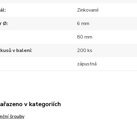
ál
Zinkované
r Ø
6 mm
80 mm
kusů v balení
200 ks
zápustná
zařazeno v kategoriích
nční šrouby