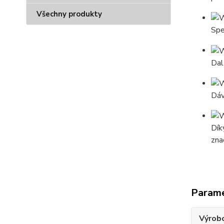
Všechny produkty
Spe
Dal
Dáv
Dík
zna
Param
Výrob