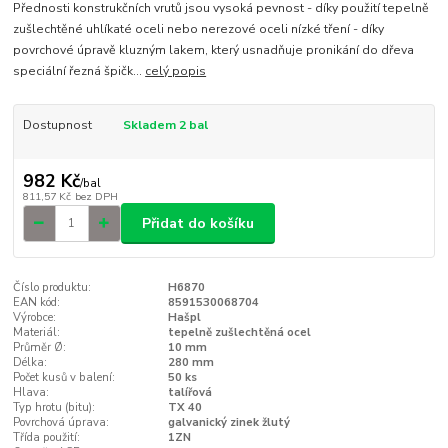
Přednosti konstrukčních vrutů jsou vysoká pevnost - díky použití tepelně
zušlechtěné uhlíkaté oceli nebo nerezové oceli nízké tření - díky
povrchové úpravě kluzným lakem, který usnadňuje pronikání do dřeva
speciální řezná špičk...
celý popis
Dostupnost
Skladem 2 bal
982 Kč
/
bal
811,57 Kč
bez DPH
Přidat do košíku
Číslo produktu:
H6870
EAN kód:
8591530068704
Výrobce:
Hašpl
Materiál:
tepelně zušlechtěná ocel
Průměr Ø:
10 mm
Délka:
280 mm
Počet kusů v balení:
50 ks
Hlava:
talířová
Typ hrotu (bitu):
TX 40
Povrchová úprava:
galvanický zinek žlutý
Třída použití:
1ZN