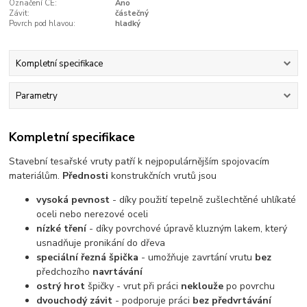
Označení CE:
Ano
Závit:
částečný
Povrch pod hlavou:
hladký
Kompletní specifikace
Parametry
Kompletní specifikace
Stavební tesařské vruty patří k nejpopulárnějším spojovacím
materiálům.
Přednosti
konstrukčních vrutů jsou
vysoká pevnost
- díky použití tepelně zušlechtěné uhlíkaté
oceli nebo nerezové oceli
nízké tření
- díky povrchové úpravě kluzným lakem, který
usnadňuje pronikání do dřeva
speciální řezná špička
- umožňuje zavrtání vrutu
bez
předchozího
navrtávání
ostrý hrot
špičky - vrut při práci
neklouže
po povrchu
dvouchodý závit
- podporuje práci
bez předvrtávání