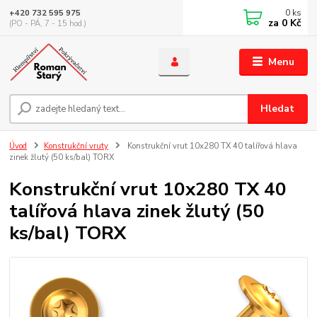
0
ks
+420 732 595 975
za
0 Kč
(PO - PÁ, 7 - 15 hod.)
Menu
Hledat
Úvod
Konstrukční vruty
Konstrukční vrut 10x280 TX 40 talířová hlava
zinek žlutý (50 ks/bal) TORX
Konstrukční vrut 10x280 TX 40
talířová hlava zinek žlutý (50
ks/bal) TORX