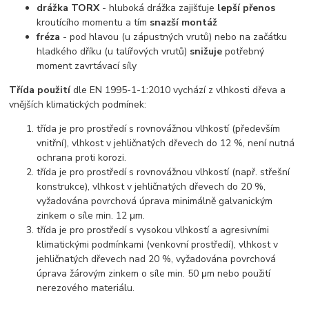
drážka TORX
- hluboká drážka zajišťuje
lepší přenos
kroutícího momentu a tím
snazší montáž
fréza
- pod hlavou (u zápustných vrutů) nebo na začátku
hladkého dříku (u talířových vrutů)
snižuje
potřebný
moment zavrtávací síly
Třída použití
dle EN 1995-1-1:2010 vychází z vlhkosti dřeva a
vnějších klimatických podmínek:
třída je pro prostředí s rovnovážnou vlhkostí (především
vnitřní), vlhkost v jehličnatých dřevech do 12 %, není nutná
ochrana proti korozi.
třída je pro prostředí s rovnovážnou vlhkostí (např. střešní
konstrukce), vlhkost v jehličnatých dřevech do 20 %,
vyžadována povrchová úprava minimálně galvanickým
zinkem o síle min. 12 μm.
třída je pro prostředí s vysokou vlhkostí a agresivními
klimatickými podmínkami (venkovní prostředí), vlhkost v
jehličnatých dřevech nad 20 %, vyžadována povrchová
úprava žárovým zinkem o síle min. 50 μm nebo použití
nerezového materiálu.