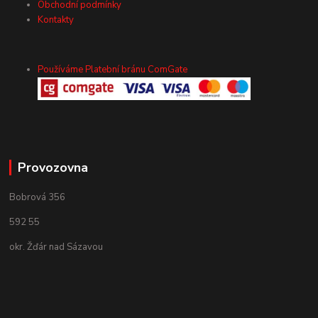
Obchodní podmínky
Kontakty
Používáme Platební bránu ComGate
Provozovna
Bobrová 356
592 55
okr. Žďár nad Sázavou