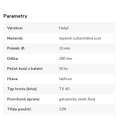
Parametry
Výrobce
Hašpl
Materiál
tepelně zušlechtěná ocel
Průměr Ø
10 mm
Délka
280 mm
Počet kusů v balení
50 ks
Hlava
talířová
Typ hrotu (bitu)
TX 40
Povrchová úprava
galvanický zinek žlutý
Třída použití
1ZN