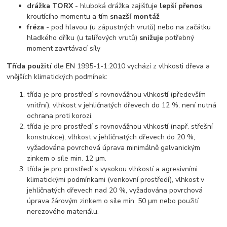
drážka TORX
- hluboká drážka zajišťuje
lepší přenos
kroutícího momentu a tím
snazší montáž
fréza
- pod hlavou (u zápustných vrutů) nebo na začátku
hladkého dříku (u talířových vrutů)
snižuje
potřebný
moment zavrtávací síly
Třída použití
dle EN 1995-1-1:2010 vychází z vlhkosti dřeva a
vnějších klimatických podmínek:
třída je pro prostředí s rovnovážnou vlhkostí (především
vnitřní), vlhkost v jehličnatých dřevech do 12 %, není nutná
ochrana proti korozi.
třída je pro prostředí s rovnovážnou vlhkostí (např. střešní
konstrukce), vlhkost v jehličnatých dřevech do 20 %,
vyžadována povrchová úprava minimálně galvanickým
zinkem o síle min. 12 μm.
třída je pro prostředí s vysokou vlhkostí a agresivními
klimatickými podmínkami (venkovní prostředí), vlhkost v
jehličnatých dřevech nad 20 %, vyžadována povrchová
úprava žárovým zinkem o síle min. 50 μm nebo použití
nerezového materiálu.