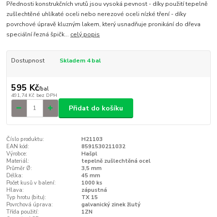
Přednosti konstrukčních vrutů jsou vysoká pevnost - díky použití tepelně
zušlechtěné uhlíkaté oceli nebo nerezové oceli nízké tření - díky
povrchové úpravě kluzným lakem, který usnadňuje pronikání do dřeva
speciální řezná špičk...
celý popis
Dostupnost
Skladem 4 bal
595 Kč
/
bal
491,74 Kč
bez DPH
Přidat do košíku
Číslo produktu:
H21103
EAN kód:
8591530211032
Výrobce:
Hašpl
Materiál:
tepelně zušlechtěná ocel
Průměr Ø:
3,5 mm
Délka:
45 mm
Počet kusů v balení:
1000 ks
Hlava:
zápustná
Typ hrotu (bitu):
TX 15
Povrchová úprava:
galvanický zinek žlutý
Třída použití:
1ZN