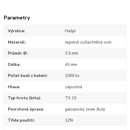
Parametry
Výrobce
Hašpl
Materiál
tepelně zušlechtěná ocel
Průměr Ø
3,5 mm
Délka
45 mm
Počet kusů v balení
1000 ks
Hlava
zápustná
Typ hrotu (bitu)
TX 15
Povrchová úprava
galvanický zinek žlutý
Třída použití
1ZN