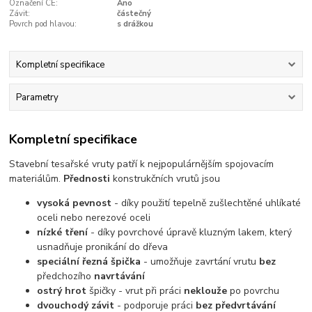
Označení CE:
Ano
Závit:
částečný
Povrch pod hlavou:
s drážkou
Kompletní specifikace
Parametry
Kompletní specifikace
Stavební tesařské vruty patří k nejpopulárnějším spojovacím
materiálům.
Přednosti
konstrukčních vrutů jsou
vysoká pevnost
- díky použití tepelně zušlechtěné uhlíkaté
oceli nebo nerezové oceli
nízké tření
- díky povrchové úpravě kluzným lakem, který
usnadňuje pronikání do dřeva
speciální řezná špička
- umožňuje zavrtání vrutu
bez
předchozího
navrtávání
ostrý hrot
špičky - vrut při práci
neklouže
po povrchu
dvouchodý závit
- podporuje práci
bez předvrtávání