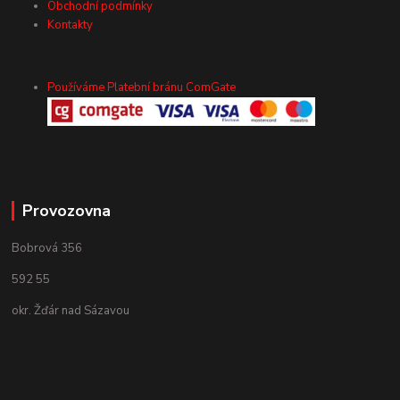
Obchodní podmínky
Kontakty
Používáme Platební bránu ComGate
Provozovna
Bobrová 356
592 55
okr. Žďár nad Sázavou