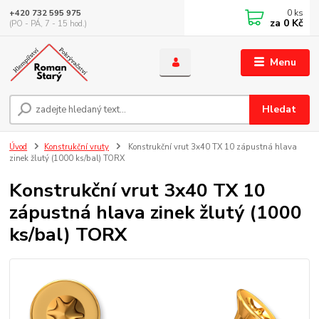
0
ks
+420 732 595 975
za
0 Kč
(PO - PÁ, 7 - 15 hod.)
Menu
Hledat
Úvod
Konstrukční vruty
Konstrukční vrut 3x40 TX 10 zápustná hlava
zinek žlutý (1000 ks/bal) TORX
Konstrukční vrut 3x40 TX 10
zápustná hlava zinek žlutý (1000
ks/bal) TORX