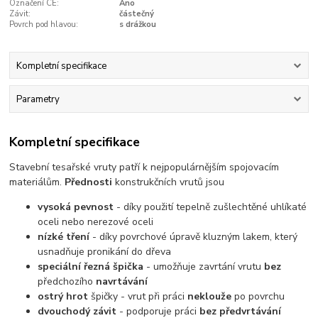
Označení CE:
Ano
Závit:
částečný
Povrch pod hlavou:
s drážkou
Kompletní specifikace
Parametry
Kompletní specifikace
Stavební tesařské vruty patří k nejpopulárnějším spojovacím
materiálům.
Přednosti
konstrukčních vrutů jsou
vysoká pevnost
- díky použití tepelně zušlechtěné uhlíkaté
oceli nebo nerezové oceli
nízké tření
- díky povrchové úpravě kluzným lakem, který
usnadňuje pronikání do dřeva
speciální řezná špička
- umožňuje zavrtání vrutu
bez
předchozího
navrtávání
ostrý hrot
špičky - vrut při práci
neklouže
po povrchu
dvouchodý závit
- podporuje práci
bez předvrtávání