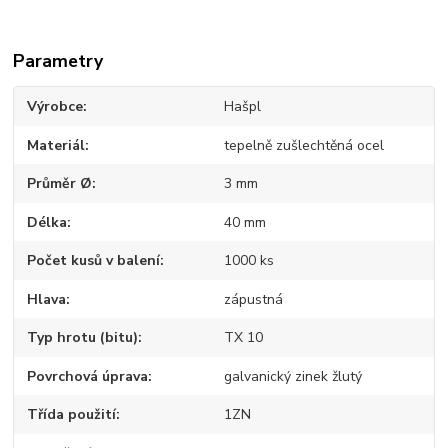
Parametry
Výrobce
Hašpl
Materiál
tepelně zušlechtěná ocel
Průměr Ø
3 mm
Délka
40 mm
Počet kusů v balení
1000 ks
Hlava
zápustná
Typ hrotu (bitu)
TX 10
Povrchová úprava
galvanický zinek žlutý
Třída použití
1ZN