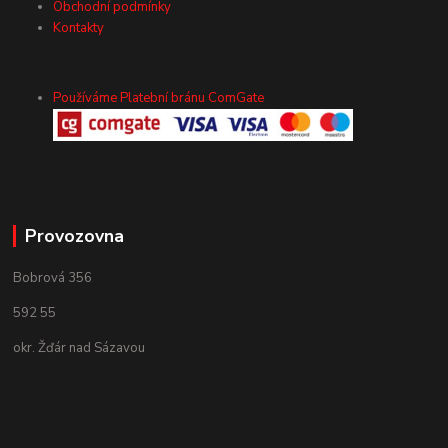
Obchodní podmínky
Kontakty
Používáme Platební bránu ComGate
Provozovna
Bobrová 356
592 55
okr. Žďár nad Sázavou