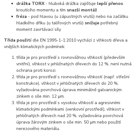
drážka TORX
- hluboká drážka zajišťuje
lepší přenos
kroutícího momentu a tím
snazší montáž
fréza
- pod hlavou (u zápustných vrutů) nebo na začátku
hladkého dříku (u talířových vrutů)
snižuje
potřebný
moment zavrtávací síly
Třída použití
dle EN 1995-1-1:2010 vychází z vlhkosti dřeva a
vnějších klimatických podmínek:
třída je pro prostředí s rovnovážnou vlhkostí (především
vnitřní), vlhkost v jehličnatých dřevech do 12 %, není nutná
ochrana proti korozi.
třída je pro prostředí s rovnovážnou vlhkostí (např. střešní
konstrukce), vlhkost v jehličnatých dřevech do 20 %,
vyžadována povrchová úprava minimálně galvanickým
zinkem o síle min. 12 μm.
třída je pro prostředí s vysokou vlhkostí a agresivními
klimatickými podmínkami (venkovní prostředí), vlhkost v
jehličnatých dřevech nad 20 %, vyžadována povrchová
úprava žárovým zinkem o síle min. 50 μm nebo použití
nerezového materiálu.