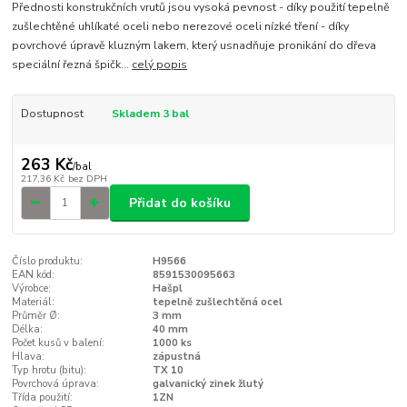
Přednosti konstrukčních vrutů jsou vysoká pevnost - díky použití tepelně
zušlechtěné uhlíkaté oceli nebo nerezové oceli nízké tření - díky
povrchové úpravě kluzným lakem, který usnadňuje pronikání do dřeva
speciální řezná špičk...
celý popis
Dostupnost
Skladem 3 bal
263 Kč
/
bal
217,36 Kč
bez DPH
Přidat do košíku
Číslo produktu:
H9566
EAN kód:
8591530095663
Výrobce:
Hašpl
Materiál:
tepelně zušlechtěná ocel
Průměr Ø:
3 mm
Délka:
40 mm
Počet kusů v balení:
1000 ks
Hlava:
zápustná
Typ hrotu (bitu):
TX 10
Povrchová úprava:
galvanický zinek žlutý
Třída použití:
1ZN