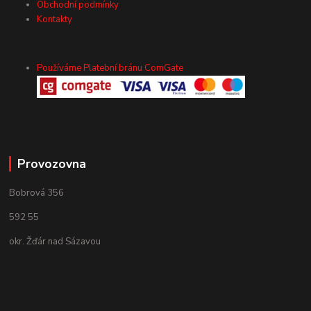
Obchodní podmínky
Kontakty
Používáme Platební bránu ComGate
Provozovna
Bobrová 356
592 55
okr. Žďár nad Sázavou