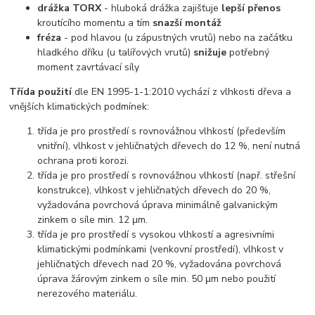
drážka TORX
- hluboká drážka zajišťuje
lepší přenos
kroutícího momentu a tím
snazší montáž
fréza
- pod hlavou (u zápustných vrutů) nebo na začátku
hladkého dříku (u talířových vrutů)
snižuje
potřebný
moment zavrtávací síly
Třída použití
dle EN 1995-1-1:2010 vychází z vlhkosti dřeva a
vnějších klimatických podmínek:
třída je pro prostředí s rovnovážnou vlhkostí (především
vnitřní), vlhkost v jehličnatých dřevech do 12 %, není nutná
ochrana proti korozi.
třída je pro prostředí s rovnovážnou vlhkostí (např. střešní
konstrukce), vlhkost v jehličnatých dřevech do 20 %,
vyžadována povrchová úprava minimálně galvanickým
zinkem o síle min. 12 μm.
třída je pro prostředí s vysokou vlhkostí a agresivními
klimatickými podmínkami (venkovní prostředí), vlhkost v
jehličnatých dřevech nad 20 %, vyžadována povrchová
úprava žárovým zinkem o síle min. 50 μm nebo použití
nerezového materiálu.