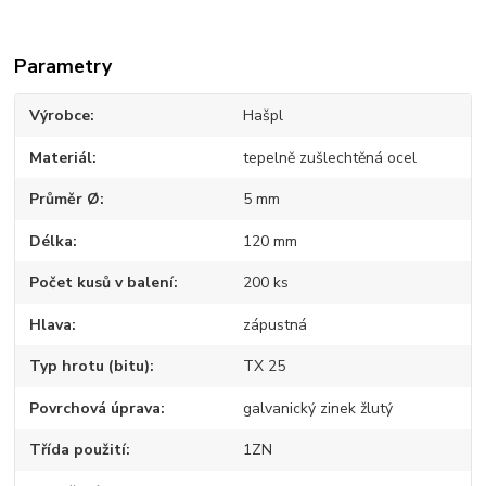
Parametry
Výrobce
Hašpl
Materiál
tepelně zušlechtěná ocel
Průměr Ø
5 mm
Délka
120 mm
Počet kusů v balení
200 ks
Hlava
zápustná
Typ hrotu (bitu)
TX 25
Povrchová úprava
galvanický zinek žlutý
Třída použití
1ZN