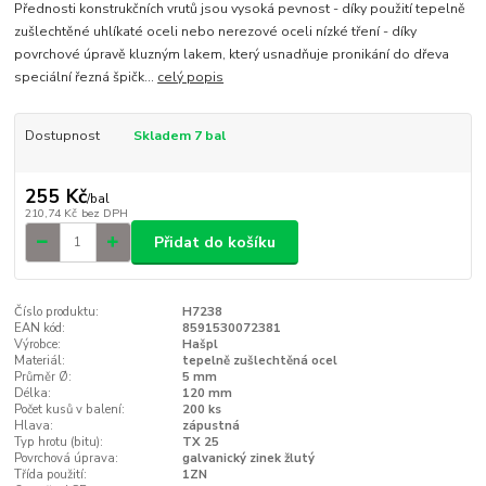
Přednosti konstrukčních vrutů jsou vysoká pevnost - díky použití tepelně
zušlechtěné uhlíkaté oceli nebo nerezové oceli nízké tření - díky
povrchové úpravě kluzným lakem, který usnadňuje pronikání do dřeva
speciální řezná špičk...
celý popis
Dostupnost
Skladem 7 bal
255 Kč
/
bal
210,74 Kč
bez DPH
Přidat do košíku
Číslo produktu:
H7238
EAN kód:
8591530072381
Výrobce:
Hašpl
Materiál:
tepelně zušlechtěná ocel
Průměr Ø:
5 mm
Délka:
120 mm
Počet kusů v balení:
200 ks
Hlava:
zápustná
Typ hrotu (bitu):
TX 25
Povrchová úprava:
galvanický zinek žlutý
Třída použití:
1ZN