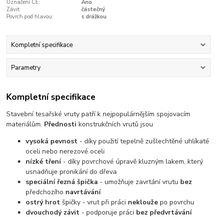
Označení CE:
Ano
Závit:
částečný
Povrch pod hlavou:
s drážkou
Kompletní specifikace
Parametry
Kompletní specifikace
Stavební tesařské vruty patří k nejpopulárnějším spojovacím
materiálům.
Přednosti
konstrukčních vrutů jsou
vysoká pevnost
- díky použití tepelně zušlechtěné uhlíkaté
oceli nebo nerezové oceli
nízké tření
- díky povrchové úpravě kluzným lakem, který
usnadňuje pronikání do dřeva
speciální řezná špička
- umožňuje zavrtání vrutu
bez
předchozího
navrtávání
ostrý hrot
špičky - vrut při práci
neklouže
po povrchu
dvouchodý závit
- podporuje práci
bez předvrtávání