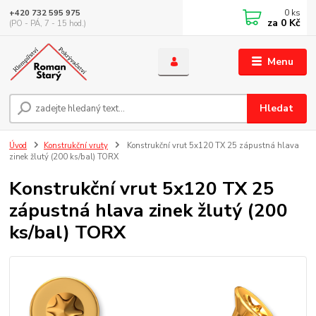
0
ks
+420 732 595 975
za
0 Kč
(PO - PÁ, 7 - 15 hod.)
Menu
Hledat
Úvod
Konstrukční vruty
Konstrukční vrut 5x120 TX 25 zápustná hlava
zinek žlutý (200 ks/bal) TORX
Konstrukční vrut 5x120 TX 25
zápustná hlava zinek žlutý (200
ks/bal) TORX