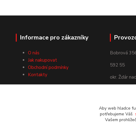
Informace pro zákazníky
Provoz
O nás
Bobrová 35
Jak nakupovat
592 55
Obchodní podmínky
Kontakty
okr. Žďár na
Používáme Platební bránu
ComGate
Aby web hladce fun
potřebujeme Váš
Vašem prohlížeč