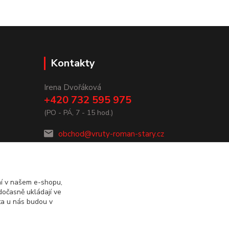
Kontakty
Irena Dvořáková
+420 732 595 975
(PO - PÁ, 7 - 15 hod.)
obchod@vruty-roman-stary.cz
ní v našem e-shopu,
dočasně ukládají ve
ta u nás budou v