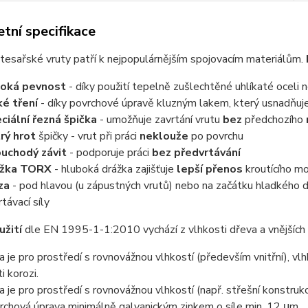
tní specifikace
tesařské vruty patří k nejpopulárnějším spojovacím materiálům.
soká pevnost
- díky použití tepelně zušlechtěné uhlíkaté oceli 
ké tření
- díky povrchové úpravě kluzným lakem, který usnadňuje
ciální řezná špička
- umožňuje zavrtání vrutu
bez
předchozího
rý hrot
špičky - vrut při práci
neklouže
po povrchu
uchodý závit
- podporuje práci
bez předvrtávání
ážka TORX
- hluboká drážka zajišťuje
lepší přenos
kroutícího m
éza
- pod hlavou (u zápustných vrutů) nebo na začátku hladkého dř
rtávací síly
užití
dle EN 1995-1-1:2010 vychází z vlhkosti dřeva a vnějších 
da je pro prostředí s rovnovážnou vlhkostí (především vnitřní), v
i korozi.
da je pro prostředí s rovnovážnou vlhkostí (např. střešní konstru
rchová úprava minimálně galvanickým zinkem o síle min. 12 μm.