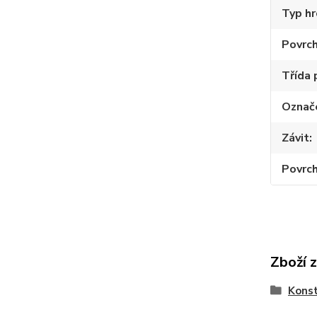
Typ hr
Povrc
Třída 
Označ
Závit
Povrch
Zboží 
Konst