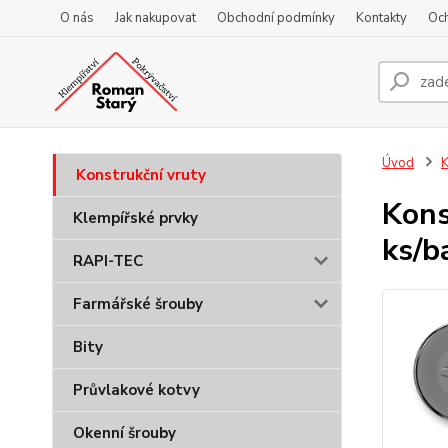
O nás
Jak nakupovat
Obchodní podmínky
Kontakty
Oc
Úvod
K
Konstrukční vruty
Kons
Klempířské prvky
ks/b
RAPI-TEC
Farmářské šrouby
Bity
Průvlakové kotvy
Okenní šrouby