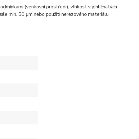
podmínkami (venkovní prostředí), vlhkost v jehličnatých
íle min. 50 μm nebo použití nerezového materiálu.