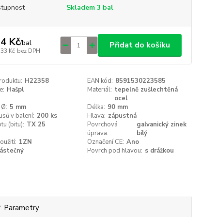
tupnost
Skladem 3 bal
4 Kč
/
bal
Přidat do košíku
,33 Kč
bez DPH
roduktu:
H22358
EAN kód:
8591530223585
e:
Hašpl
Materiál:
tepelně zušlechtěná
ocel
 Ø:
5 mm
Délka:
90 mm
usů v balení:
200 ks
Hlava:
zápustná
tu (bitu):
TX 25
Povrchová
galvanický zinek
úprava:
bílý
oužití:
1ZN
Označení CE:
Ano
ástečný
Povrch pod hlavou:
s drážkou
Parametry