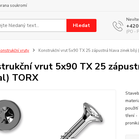
hrana soukromí
Nevíte
Hledat
+420
(PO - P
onstrukční vruty
Konstrukční vrut 5x90 TX 25 zápustná hlava zinek bílý
trukční vrut 5x90 TX 25 zápustn
al) TORX
Staveb
materi
použit
tření 
proniká