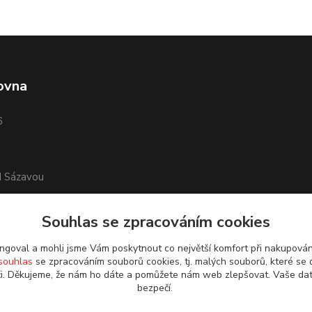
ovna
6
d Sázavou
Souhlas se zpracováním cookies
goval a mohli jsme Vám poskytnout co největší komfort při nakupová
souhlas
se zpracováním souborů cookies, tj. malých souborů, které se 
i. Děkujeme, že nám ho dáte a pomůžete nám web zlepšovat. Vaše da
bezpečí.