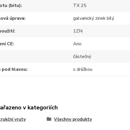
otu (bitu)
TX 25
hová úprava
galvanický zinek bílý
použití
1ZN
ení CE
Ano
částečný
 pod hlavou
s drážkou
zařazeno v kategoriích
rukční vruty
Všechny produkty