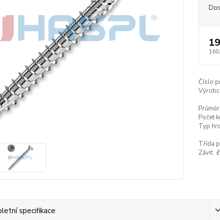
Dos
19
160
Číslo p
Výrobc
Průměr
Počet k
Typ hro
Třída p
Závit:
č
etní specifikace