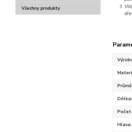
tří
Všechny produkty
dře
Param
Výrob
Materi
Průmě
Délka
Počet 
Hlava