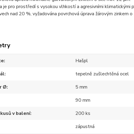
da je pro prostředí s vysokou vlhkostí a agresivními klimatickými 
vech nad 20 %, vyžadována povrchová úprava žárovým zinkem o s
etry
ce
Hašpl
ál
tepelně zušlechtěná ocel
r Ø
5 mm
90 mm
kusů v balení
200 ks
zápustná