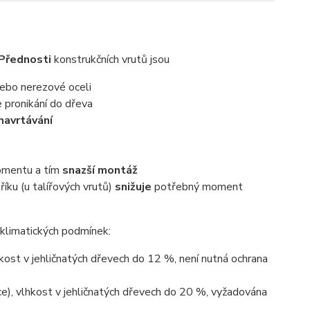
Přednosti
konstrukčních vrutů jsou
nebo nerezové oceli
 pronikání do dřeva
navrtávání
omentu a tím
snazší montáž
íku (u talířových vrutů)
snižuje
potřebný moment
klimatických podmínek:
lhkost v jehličnatých dřevech do 12 %, není nutná ochrana
kce), vlhkost v jehličnatých dřevech do 20 %, vyžadována