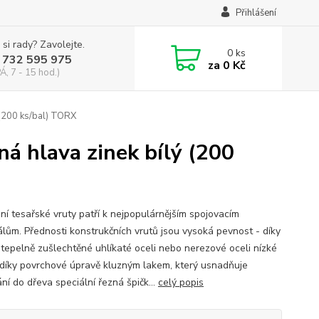
Přihlášení
 si rady? Zavolejte.
0
ks
 732 595 975
za
0 Kč
Á, 7 - 15 hod.)
 (200 ks/bal) TORX
á hlava zinek bílý (200
ní tesařské vruty patří k nejpopulárnějším spojovacím
álům. Přednosti konstrukčních vrutů jsou vysoká pevnost - díky
í tepelně zušlechtěné uhlíkaté oceli nebo nerezové oceli nízké
- díky povrchové úpravě kluzným lakem, který usnadňuje
ní do dřeva speciální řezná špičk...
celý popis