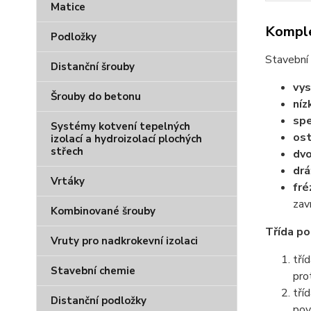
Matice
Komple
Podložky
Stavební 
Distanční šrouby
vy
Šrouby do betonu
níz
spe
Systémy kotvení tepelných
ost
izolací a hydroizolací plochých
střech
dvo
dr
Vrtáky
fr
zav
Kombinované šrouby
Třída po
Vruty pro nadkrokevní izolaci
tří
Stavební chemie
prot
tří
Distanční podložky
pov