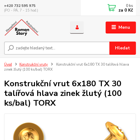
0
ks
+420 732 595 975
za
0 Kč
(PO - PÁ, 7 - 15 hod.)
Menu
Hledat
Úvod
Konstrukční vruty
Konstrukční vrut 6x180 TX 30 talířová hlava
zinek žlutý (100 ks/bal) TORX
Konstrukční vrut 6x180 TX 30
talířová hlava zinek žlutý (100
ks/bal) TORX