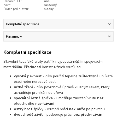
Označení CE:
Ano
Závit:
částečný
Povrch pod hlavou:
hladký
Kompletní specifikace
Parametry
Kompletní specifikace
Stavební tesařské vruty patří k nejpopulárnějším spojovacím
materiálům.
Přednosti
konstrukčních vrutů jsou
vysoká pevnost
- díky použití tepelně zušlechtěné uhlíkaté
oceli nebo nerezové oceli
nízké tření
- díky povrchové úpravě kluzným lakem, který
usnadňuje pronikání do dřeva
speciální řezná špička
- umožňuje zavrtání vrutu
bez
předchozího
navrtávání
ostrý hrot
špičky - vrut při práci
neklouže
po povrchu
dvouchodý závit
- podporuje práci
bez předvrtávání