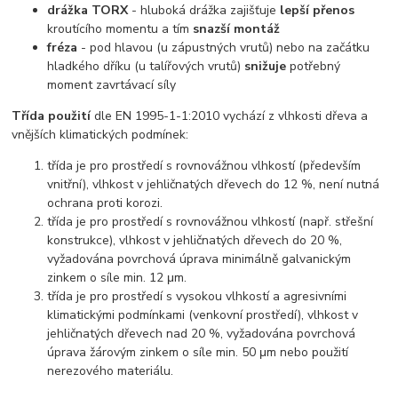
drážka TORX
- hluboká drážka zajišťuje
lepší přenos
kroutícího momentu a tím
snazší montáž
fréza
- pod hlavou (u zápustných vrutů) nebo na začátku
hladkého dříku (u talířových vrutů)
snižuje
potřebný
moment zavrtávací síly
Třída použití
dle EN 1995-1-1:2010 vychází z vlhkosti dřeva a
vnějších klimatických podmínek:
třída je pro prostředí s rovnovážnou vlhkostí (především
vnitřní), vlhkost v jehličnatých dřevech do 12 %, není nutná
ochrana proti korozi.
třída je pro prostředí s rovnovážnou vlhkostí (např. střešní
konstrukce), vlhkost v jehličnatých dřevech do 20 %,
vyžadována povrchová úprava minimálně galvanickým
zinkem o síle min. 12 μm.
třída je pro prostředí s vysokou vlhkostí a agresivními
klimatickými podmínkami (venkovní prostředí), vlhkost v
jehličnatých dřevech nad 20 %, vyžadována povrchová
úprava žárovým zinkem o síle min. 50 μm nebo použití
nerezového materiálu.