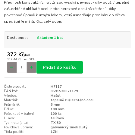
Přednosti konstrukčních vrutů jsou vysoká pevnost - díky použití tepelně
zušlechtěné uhlíkaté oceli nebo nerezové oceli nízké tření - díky
povrchové úpravě kluzným lakem, který usnadňuje pronikání do dřeva
speciální řezná špičk...
celý popis
Dostupnost
Skladem 1 bal
372 Kč
/
bal
307,44 Kč
bez DPH
Přidat do košíku
Číslo produktu:
H7117
EAN kód:
8591530071179
Výrobce:
Hašpl
Materiál:
tepelně zušlechtěná ocel
Průměr Ø:
6 mm
Délka:
180 mm
Počet kusů v balení:
100 ks
Hlava:
talířová
Typ hrotu (bitu):
TX 30
Povrchová úprava:
galvanický zinek žlutý
Třída použití:
1ZN