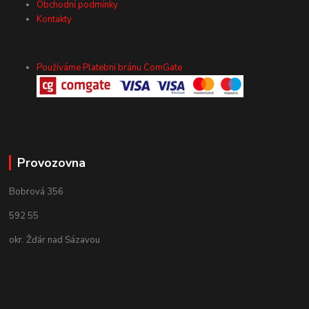
Obchodní podmínky
Kontakty
Používáme Platební bránu ComGate
Provozovna
Bobrová 356
592 55
okr. Žďár nad Sázavou