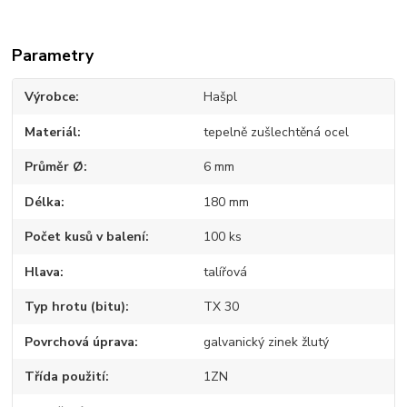
Parametry
Výrobce
Hašpl
Materiál
tepelně zušlechtěná ocel
Průměr Ø
6 mm
Délka
180 mm
Počet kusů v balení
100 ks
Hlava
talířová
Typ hrotu (bitu)
TX 30
Povrchová úprava
galvanický zinek žlutý
Třída použití
1ZN