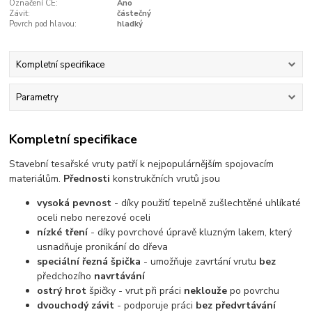
Označení CE:
Ano
Závit:
částečný
Povrch pod hlavou:
hladký
Kompletní specifikace
Parametry
Kompletní specifikace
Stavební tesařské vruty patří k nejpopulárnějším spojovacím
materiálům.
Přednosti
konstrukčních vrutů jsou
vysoká pevnost
- díky použití tepelně zušlechtěné uhlíkaté
oceli nebo nerezové oceli
nízké tření
- díky povrchové úpravě kluzným lakem, který
usnadňuje pronikání do dřeva
speciální řezná špička
- umožňuje zavrtání vrutu
bez
předchozího
navrtávání
ostrý hrot
špičky - vrut při práci
neklouže
po povrchu
dvouchodý závit
- podporuje práci
bez předvrtávání