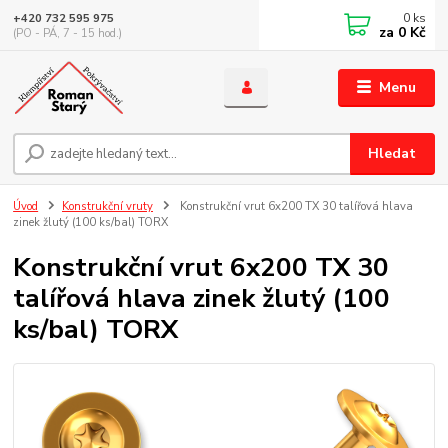
0
ks
+420 732 595 975
za
0 Kč
(PO - PÁ, 7 - 15 hod.)
Menu
Hledat
Úvod
Konstrukční vruty
Konstrukční vrut 6x200 TX 30 talířová hlava
zinek žlutý (100 ks/bal) TORX
Konstrukční vrut 6x200 TX 30
talířová hlava zinek žlutý (100
ks/bal) TORX