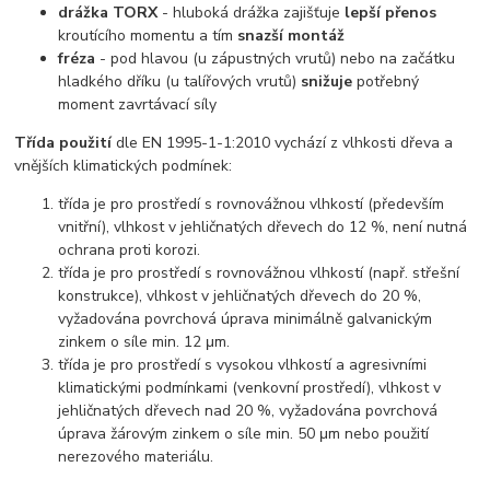
drážka TORX
- hluboká drážka zajišťuje
lepší přenos
kroutícího momentu a tím
snazší montáž
fréza
- pod hlavou (u zápustných vrutů) nebo na začátku
hladkého dříku (u talířových vrutů)
snižuje
potřebný
moment zavrtávací síly
Třída použití
dle EN 1995-1-1:2010 vychází z vlhkosti dřeva a
vnějších klimatických podmínek:
třída je pro prostředí s rovnovážnou vlhkostí (především
vnitřní), vlhkost v jehličnatých dřevech do 12 %, není nutná
ochrana proti korozi.
třída je pro prostředí s rovnovážnou vlhkostí (např. střešní
konstrukce), vlhkost v jehličnatých dřevech do 20 %,
vyžadována povrchová úprava minimálně galvanickým
zinkem o síle min. 12 μm.
třída je pro prostředí s vysokou vlhkostí a agresivními
klimatickými podmínkami (venkovní prostředí), vlhkost v
jehličnatých dřevech nad 20 %, vyžadována povrchová
úprava žárovým zinkem o síle min. 50 μm nebo použití
nerezového materiálu.