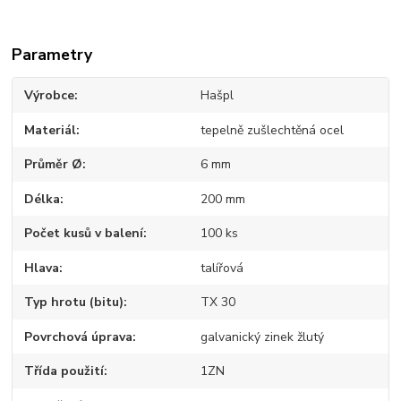
Parametry
Výrobce
Hašpl
Materiál
tepelně zušlechtěná ocel
Průměr Ø
6 mm
Délka
200 mm
Počet kusů v balení
100 ks
Hlava
talířová
Typ hrotu (bitu)
TX 30
Povrchová úprava
galvanický zinek žlutý
Třída použití
1ZN