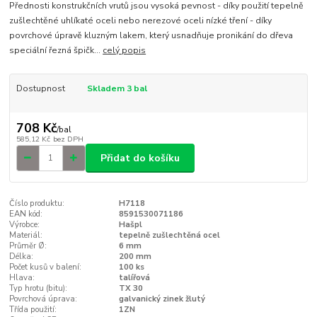
Přednosti konstrukčních vrutů jsou vysoká pevnost - díky použití tepelně
zušlechtěné uhlíkaté oceli nebo nerezové oceli nízké tření - díky
povrchové úpravě kluzným lakem, který usnadňuje pronikání do dřeva
speciální řezná špičk...
celý popis
Dostupnost
Skladem 3 bal
708 Kč
/
bal
585,12 Kč
bez DPH
Přidat do košíku
Číslo produktu:
H7118
EAN kód:
8591530071186
Výrobce:
Hašpl
Materiál:
tepelně zušlechtěná ocel
Průměr Ø:
6 mm
Délka:
200 mm
Počet kusů v balení:
100 ks
Hlava:
talířová
Typ hrotu (bitu):
TX 30
Povrchová úprava:
galvanický zinek žlutý
Třída použití:
1ZN