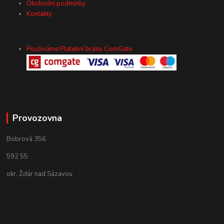
Obchodní podmínky
Kontakty
Používáme Platební bránu ComGate
Provozovna
Bobrová 356
592 55
okr. Žďár nad Sázavou