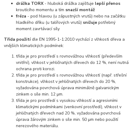
drážka TORX
- hluboká drážka zajišťuje
lepší přenos
kroutícího momentu a tím
snazší montáž
fréza
- pod hlavou (u zápustných vrutů) nebo na začátku
hladkého dříku (u talířových vrutů)
snižuje
potřebný
moment zavrtávací síly
Třída použití
dle EN 1995-1-1:2010 vychází z vlhkosti dřeva a
vnějších klimatických podmínek:
třída je pro prostředí s rovnovážnou vlhkostí (především
vnitřní), vlhkost v jehličnatých dřevech do 12 %, není nutná
ochrana proti korozi.
třída je pro prostředí s rovnovážnou vlhkostí (např. střešní
konstrukce), vlhkost v jehličnatých dřevech do 20 %,
vyžadována povrchová úprava minimálně galvanickým
zinkem o síle min. 12 μm.
třída je pro prostředí s vysokou vlhkostí a agresivními
klimatickými podmínkami (venkovní prostředí), vlhkost v
jehličnatých dřevech nad 20 %, vyžadována povrchová
úprava žárovým zinkem o síle min. 50 μm nebo použití
nerezového materiálu.