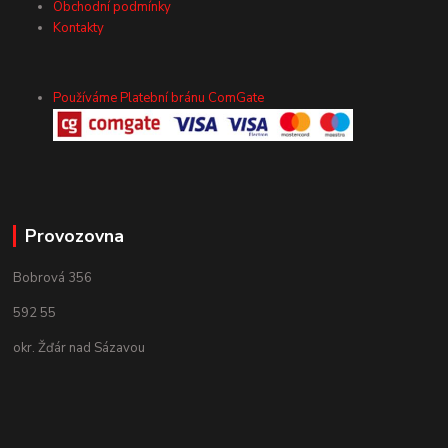
Obchodní podmínky
Kontakty
Používáme Platební bránu ComGate
Provozovna
Bobrová 356
592 55
okr. Žďár nad Sázavou