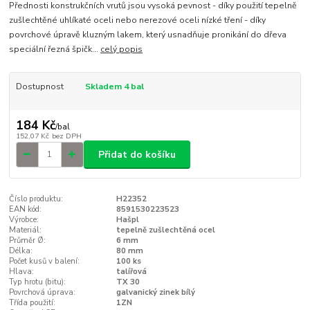
Přednosti konstrukčních vrutů jsou vysoká pevnost - díky použití tepelně
zušlechtěné uhlíkaté oceli nebo nerezové oceli nízké tření - díky
povrchové úpravě kluzným lakem, který usnadňuje pronikání do dřeva
speciální řezná špičk...
celý popis
Dostupnost
Skladem 4 bal
184 Kč
/
bal
152,07 Kč
bez DPH
Přidat do košíku
Číslo produktu:
H22352
EAN kód:
8591530223523
Výrobce:
Hašpl
Materiál:
tepelně zušlechtěná ocel
Průměr Ø:
6 mm
Délka:
80 mm
Počet kusů v balení:
100 ks
Hlava:
talířová
Typ hrotu (bitu):
TX 30
Povrchová úprava:
galvanický zinek bílý
Třída použití:
1ZN