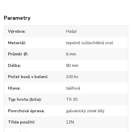
Parametry
Výrobce
Hašpl
Materiál
tepelně zušlechtěná ocel
Průměr Ø
6 mm
Délka
80 mm
Počet kusů v balení
100 ks
Hlava
talířová
Typ hrotu (bitu)
TX 30
Povrchová úprava
galvanický zinek bílý
Třída použití
1ZN