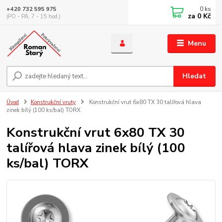
0
ks
+420 732 595 975
za
0 Kč
(PO - PÁ, 7 - 15 hod.)
Menu
Hledat
Úvod
Konstrukční vruty
Konstrukční vrut 6x80 TX 30 talířová hlava
zinek bílý (100 ks/bal) TORX
Konstrukční vrut 6x80 TX 30
talířová hlava zinek bílý (100
ks/bal) TORX