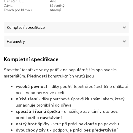
Označení CE:
Ano
Závit:
částečný
Povrch pod hlavou:
hladký
Kompletní specifikace
Parametry
Kompletní specifikace
Stavební tesařské vruty patří k nejpopulárnějším spojovacím
materiálům.
Přednosti
konstrukčních vrutů jsou
vysoká pevnost
- díky použití tepelně zušlechtěné uhlíkaté
oceli nebo nerezové oceli
nízké tření
- díky povrchové úpravě kluzným lakem, který
usnadňuje pronikání do dřeva
speciální řezná špička
- umožňuje zavrtání vrutu
bez
předchozího
navrtávání
ostrý hrot
špičky - vrut při práci
neklouže
po povrchu
dvouchodý závit
- podporuje práci
bez předvrtávání