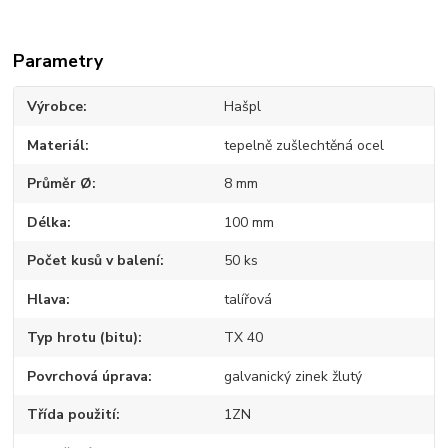
Parametry
Výrobce
Hašpl
Materiál
tepelně zušlechtěná ocel
Průměr Ø
8 mm
Délka
100 mm
Počet kusů v balení
50 ks
Hlava
talířová
Typ hrotu (bitu)
TX 40
Povrchová úprava
galvanický zinek žlutý
Třída použití
1ZN