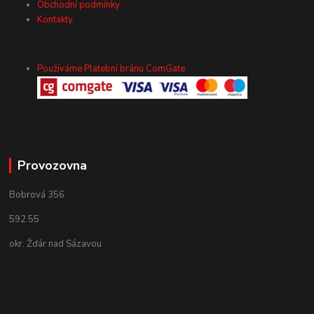
Obchodní podmínky
Kontakty
Používáme Platební bránu ComGate
Provozovna
Bobrová 356
592 55
okr. Žďár nad Sázavou