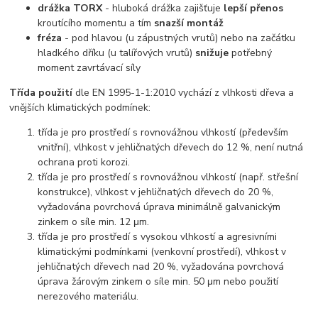
drážka TORX
- hluboká drážka zajišťuje
lepší přenos
kroutícího momentu a tím
snazší montáž
fréza
- pod hlavou (u zápustných vrutů) nebo na začátku
hladkého dříku (u talířových vrutů)
snižuje
potřebný
moment zavrtávací síly
Třída použití
dle EN 1995-1-1:2010 vychází z vlhkosti dřeva a
vnějších klimatických podmínek:
třída je pro prostředí s rovnovážnou vlhkostí (především
vnitřní), vlhkost v jehličnatých dřevech do 12 %, není nutná
ochrana proti korozi.
třída je pro prostředí s rovnovážnou vlhkostí (např. střešní
konstrukce), vlhkost v jehličnatých dřevech do 20 %,
vyžadována povrchová úprava minimálně galvanickým
zinkem o síle min. 12 μm.
třída je pro prostředí s vysokou vlhkostí a agresivními
klimatickými podmínkami (venkovní prostředí), vlhkost v
jehličnatých dřevech nad 20 %, vyžadována povrchová
úprava žárovým zinkem o síle min. 50 μm nebo použití
nerezového materiálu.