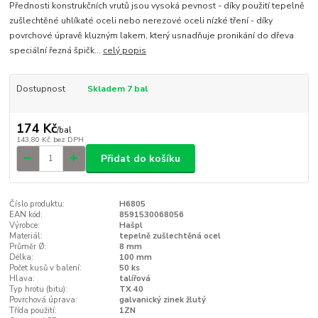
Přednosti konstrukčních vrutů jsou vysoká pevnost - díky použití tepelně
zušlechtěné uhlíkaté oceli nebo nerezové oceli nízké tření - díky
povrchové úpravě kluzným lakem, který usnadňuje pronikání do dřeva
speciální řezná špičk...
celý popis
Dostupnost
Skladem 7 bal
174 Kč
/
bal
143,80 Kč
bez DPH
Přidat do košíku
Číslo produktu:
H6805
EAN kód:
8591530068056
Výrobce:
Hašpl
Materiál:
tepelně zušlechtěná ocel
Průměr Ø:
8 mm
Délka:
100 mm
Počet kusů v balení:
50 ks
Hlava:
talířová
Typ hrotu (bitu):
TX 40
Povrchová úprava:
galvanický zinek žlutý
Třída použití:
1ZN