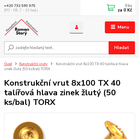
0
ks
+420 732 595 975
za
0 Kč
(PO - PÁ, 7 - 15 hod.)
Menu
Hledat
Úvod
Konstrukční vruty
Konstrukční vrut 8x100 TX 40 talířová hlava
zinek žlutý (50 ks/bal) TORX
Konstrukční vrut 8x100 TX 40
talířová hlava zinek žlutý (50
ks/bal) TORX