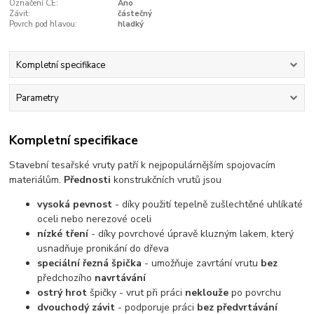
Označení CE:
Ano
Závit:
částečný
Povrch pod hlavou:
hladký
Kompletní specifikace
Parametry
Kompletní specifikace
Stavební tesařské vruty patří k nejpopulárnějším spojovacím
materiálům.
Přednosti
konstrukčních vrutů jsou
vysoká pevnost
- díky použití tepelně zušlechtěné uhlíkaté
oceli nebo nerezové oceli
nízké tření
- díky povrchové úpravě kluzným lakem, který
usnadňuje pronikání do dřeva
speciální řezná špička
- umožňuje zavrtání vrutu
bez
předchozího
navrtávání
ostrý hrot
špičky - vrut při práci
neklouže
po povrchu
dvouchodý závit
- podporuje práci
bez předvrtávání