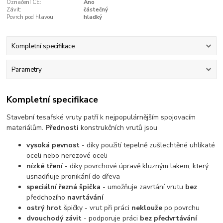
Označení CE:
Ano
Závit:
částečný
Povrch pod hlavou:
hladký
Kompletní specifikace
Parametry
Kompletní specifikace
Stavební tesařské vruty patří k nejpopulárnějším spojovacím
materiálům.
Přednosti
konstrukčních vrutů jsou
vysoká pevnost
- díky použití tepelně zušlechtěné uhlíkaté
oceli nebo nerezové oceli
nízké tření
- díky povrchové úpravě kluzným lakem, který
usnadňuje pronikání do dřeva
speciální řezná špička
- umožňuje zavrtání vrutu
bez
předchozího
navrtávání
ostrý hrot
špičky - vrut při práci
neklouže
po povrchu
dvouchodý závit
- podporuje práci
bez předvrtávání