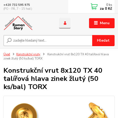
0
ks
+420 732 595 975
za
0 Kč
(PO - PÁ, 7 - 15 hod.)
Menu
Hledat
Úvod
Konstrukční vruty
Konstrukční vrut 8x120 TX 40 talířová hlava
zinek žlutý (50 ks/bal) TORX
Konstrukční vrut 8x120 TX 40
talířová hlava zinek žlutý (50
ks/bal) TORX