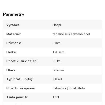
Parametry
Výrobce
Hašpl
Materiál
tepelně zušlechtěná ocel
Průměr Ø
8 mm
Délka
120 mm
Počet kusů v balení
50 ks
Hlava
talířová
Typ hrotu (bitu)
TX 40
Povrchová úprava
galvanický zinek žlutý
Třída použití
1ZN