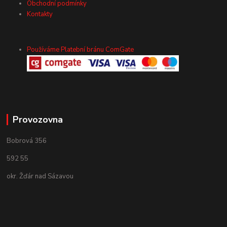
Obchodní podmínky
Kontakty
Používáme Platební bránu ComGate
Provozovna
Bobrová 356
592 55
okr. Žďár nad Sázavou