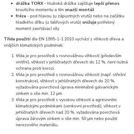
drážka TORX
- hluboká drážka zajišťuje
lepší přenos
kroutícího momentu a tím
snazší montáž
fréza
- pod hlavou (u zápustných vrutů) nebo na začátku
hladkého dříku (u talířových vrutů)
snižuje
potřebný
moment zavrtávací síly
Třída použití
dle EN 1995-1-1:2010 vychází z vlhkosti dřeva a
vnějších klimatických podmínek:
třída je pro prostředí s rovnovážnou vlhkostí (především
vnitřní), vlhkost v jehličnatých dřevech do 12 %, není nutná
ochrana proti korozi.
třída je pro prostředí s rovnovážnou vlhkostí (např. střešní
konstrukce), vlhkost v jehličnatých dřevech do 20 %,
vyžadována povrchová úprava minimálně galvanickým
zinkem o síle min. 12 μm.
třída je pro prostředí s vysokou vlhkostí a agresivními
klimatickými podmínkami (venkovní prostředí), vlhkost v
jehličnatých dřevech nad 20 %, vyžadována povrchová
úprava žárovým zinkem o síle min. 50 μm nebo použití
nerezového materiálu.