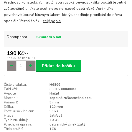
Přednosti konstrukčních vrutů jsou vysoká pevnost - díky použití tepelně
zušlechtěné uhlíkaté oceli nebo nerezové oceli nízké tření - díky
povrchové úpravě kluzným lakem, který usnadňuje pronikání do dřeva
speciální řezná špičk...
celý popis
Dostupnost
Skladem 5 bal
190 Kč
/
bal
157,02 Kč
bez DPH
Přidat do košíku
Číslo produktu:
H6806
EAN kód:
8591530068063
Výrobce:
Hašpl
Materiál:
tepelně zušlechtěná ocel
Průměr Ø:
8 mm
Délka:
120 mm
Počet kusů v balení:
50 ks
Hlava:
talířová
Typ hrotu (bitu):
TX 40
Povrchová úprava:
galvanický zinek žlutý
Třída použití:
1ZN