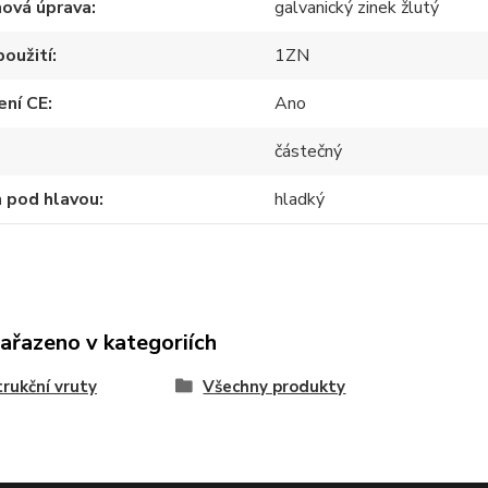
hová úprava
galvanický zinek žlutý
použití
1ZN
ení CE
Ano
částečný
 pod hlavou
hladký
zařazeno v kategoriích
rukční vruty
Všechny produkty