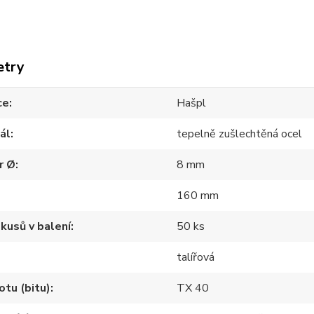
etry
ce
Hašpl
ál
tepelně zušlechtěná ocel
r Ø
8 mm
160 mm
kusů v balení
50 ks
talířová
otu (bitu)
TX 40