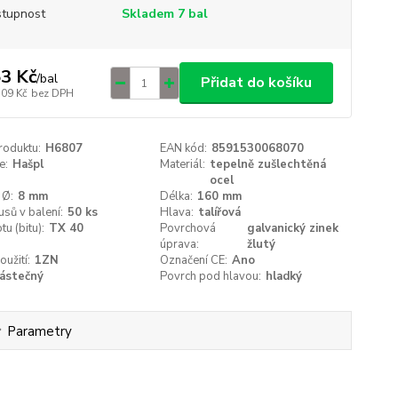
tupnost
Skladem 7 bal
3 Kč
/
bal
Přidat do košíku
,09 Kč
bez DPH
roduktu:
H6807
EAN kód:
8591530068070
e:
Hašpl
Materiál:
tepelně zušlechtěná
ocel
 Ø:
8 mm
Délka:
160 mm
usů v balení:
50 ks
Hlava:
talířová
tu (bitu):
TX 40
Povrchová
galvanický zinek
úprava:
žlutý
oužití:
1ZN
Označení CE:
Ano
ástečný
Povrch pod hlavou:
hladký
Parametry