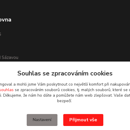
ovna
6
d Sázavou
Souhlas se zpracováním cookies
goval a mohli jsme Vám poskytnout co největší komfort při nakupová
souhlas
se zpracováním souborů cookies, tj. malých souborů, které se 
i. Děkujeme, že nám ho dáte a pomůžete nám web zlepšovat. Vaše da
bezpečí.
Přijmout vše
Nastavení