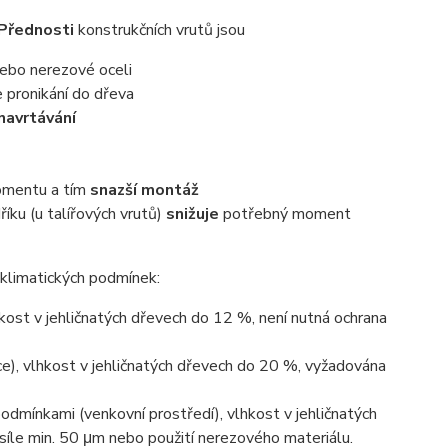
Přednosti
konstrukčních vrutů jsou
nebo nerezové oceli
 pronikání do dřeva
navrtávání
omentu a tím
snazší montáž
íku (u talířových vrutů)
snižuje
potřebný moment
klimatických podmínek:
lhkost v jehličnatých dřevech do 12 %, není nutná ochrana
kce), vlhkost v jehličnatých dřevech do 20 %, vyžadována
podmínkami (venkovní prostředí), vlhkost v jehličnatých
íle min. 50 μm nebo použití nerezového materiálu.