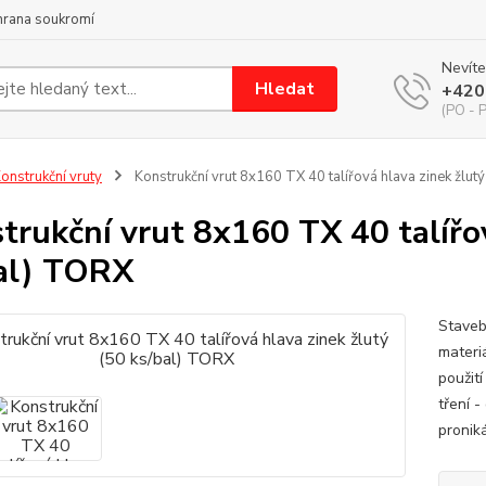
hrana soukromí
Nevíte
Hledat
+420
(PO - P
onstrukční vruty
Konstrukční vrut 8x160 TX 40 talířová hlava zinek žlut
trukční vrut 8x160 TX 40 talířov
al) TORX
Staveb
materi
použit
tření 
proniká