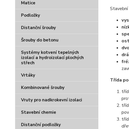
Matice
Stavební 
Podložky
vy
níz
Distanční šrouby
spe
Šrouby do betonu
ost
dvo
Systémy kotvení tepelných
dr
izolací a hydroizolací plochých
fr
střech
zav
Vrtáky
Třída po
Kombinované šrouby
tří
prot
Vruty pro nadkrokevní izolaci
tří
pov
Stavební chemie
tří
Distanční podložky
dře