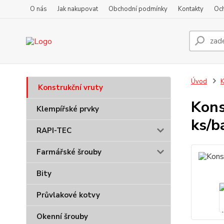
O nás
Jak nakupovat
Obchodní podmínky
Kontakty
Oc
Úvod
K
Konstrukční vruty
Kons
Klempířské prvky
ks/b
RAPI-TEC
Farmářské šrouby
Bity
Průvlakové kotvy
Okenní šrouby