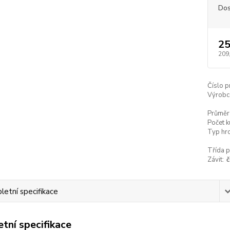
Dos
25
209
Číslo p
Výrobc
Průměr
Počet k
Typ hro
Třída p
Závit:
č
etní specifikace
tní specifikace