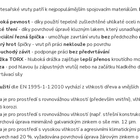
tesařské vruty patří k nejpopulárnějším spojovacím materiálům.
soká pevnost
- díky použití tepelně zušlechtěné uhlíkaté oceli 
ké tření
- díky povrchové úpravě kluzným lakem, který usnadňuje
ciální řezná špička
- umožňuje zavrtání vrutu
bez
předchozího
rý hrot
špičky - vrut při práci
neklouže
po povrchu
uchodý závit
- podporuje práci
bez předvrtávání
ážka TORX
- hluboká drážka zajišťuje
lepší přenos
kroutícího m
éza
- pod hlavou (u zápustných vrutů) nebo na začátku hladkého dř
rtávací síly
užití
dle EN 1995-1-1:2010 vychází z vlhkosti dřeva a vnějších 
da je pro prostředí s rovnovážnou vlhkostí (především vnitřní), v
i korozi.
da je pro prostředí s rovnovážnou vlhkostí (např. střešní konstru
rchová úprava minimálně galvanickým zinkem o síle min. 12 μm.
da je pro prostředí s vysokou vlhkostí a agresivními klimatickými 
vech nad 20 %, vyžadována povrchová úprava žárovým zinkem o s