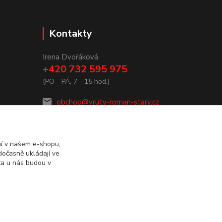
Kontakty
Irena Dvořáková
+420 732 595 975
(PO - PÁ, 7 - 15 hod.)
obchod@vruty-roman-stary.cz
ní v našem e-shopu,
dočasně ukládají ve
ta u nás budou v