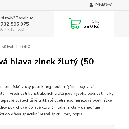
Přihlášení
 si rady? Zavolejte.
0
ks
 732 595 975
za
0 Kč
Á, 7 - 15 hod.)
ý (50 ks/bal) TORX
á hlava zinek žlutý (50
ní tesařské vruty patří k nejpopulárnějším spojovacím
álům. Přednosti konstrukčních vrutů jsou vysoká pevnost - díky
í tepelně zušlechtěné uhlíkaté oceli nebo nerezové oceli nízké
- díky povrchové úpravě kluzným lakem, který usnadňuje
ní do dřeva speciální řezná špičk...
celý popis