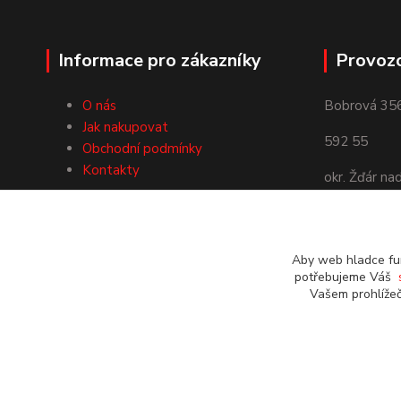
Informace pro zákazníky
Provoz
O nás
Bobrová 35
Jak nakupovat
592 55
Obchodní podmínky
Kontakty
okr. Žďár na
Používáme Platební bránu
Aby web hladce fun
ComGate
potřebujeme Váš
Vašem prohlížeč