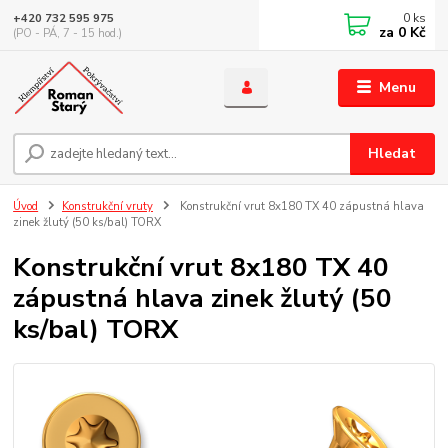
0
ks
+420 732 595 975
za
0 Kč
(PO - PÁ, 7 - 15 hod.)
Menu
Hledat
Úvod
Konstrukční vruty
Konstrukční vrut 8x180 TX 40 zápustná hlava
zinek žlutý (50 ks/bal) TORX
Konstrukční vrut 8x180 TX 40
zápustná hlava zinek žlutý (50
ks/bal) TORX