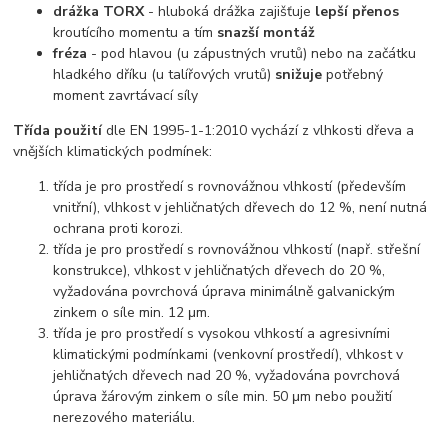
drážka TORX
- hluboká drážka zajišťuje
lepší přenos
kroutícího momentu a tím
snazší montáž
fréza
- pod hlavou (u zápustných vrutů) nebo na začátku
hladkého dříku (u talířových vrutů)
snižuje
potřebný
moment zavrtávací síly
Třída použití
dle EN 1995-1-1:2010 vychází z vlhkosti dřeva a
vnějších klimatických podmínek:
třída je pro prostředí s rovnovážnou vlhkostí (především
vnitřní), vlhkost v jehličnatých dřevech do 12 %, není nutná
ochrana proti korozi.
třída je pro prostředí s rovnovážnou vlhkostí (např. střešní
konstrukce), vlhkost v jehličnatých dřevech do 20 %,
vyžadována povrchová úprava minimálně galvanickým
zinkem o síle min. 12 μm.
třída je pro prostředí s vysokou vlhkostí a agresivními
klimatickými podmínkami (venkovní prostředí), vlhkost v
jehličnatých dřevech nad 20 %, vyžadována povrchová
úprava žárovým zinkem o síle min. 50 μm nebo použití
nerezového materiálu.