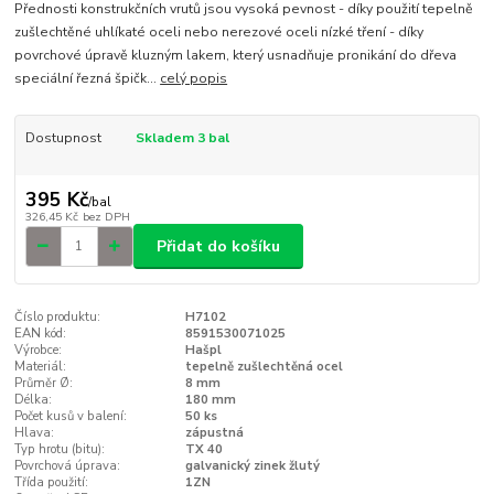
Přednosti konstrukčních vrutů jsou vysoká pevnost - díky použití tepelně
zušlechtěné uhlíkaté oceli nebo nerezové oceli nízké tření - díky
povrchové úpravě kluzným lakem, který usnadňuje pronikání do dřeva
speciální řezná špičk...
celý popis
Dostupnost
Skladem 3 bal
395 Kč
/
bal
326,45 Kč
bez DPH
Přidat do košíku
Číslo produktu:
H7102
EAN kód:
8591530071025
Výrobce:
Hašpl
Materiál:
tepelně zušlechtěná ocel
Průměr Ø:
8 mm
Délka:
180 mm
Počet kusů v balení:
50 ks
Hlava:
zápustná
Typ hrotu (bitu):
TX 40
Povrchová úprava:
galvanický zinek žlutý
Třída použití:
1ZN