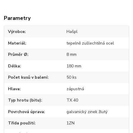
Parametry
Výrobce
Hašpl
Materiál
tepelně zušlechtěná ocel
Průměr Ø
8 mm
Délka
180 mm
Počet kusů v balení
50 ks
Hlava
zápustná
Typ hrotu (bitu)
TX 40
Povrchová úprava
galvanický zinek žlutý
Třída použití
1ZN