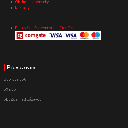
Obchodní podmínky
Kontakty
Používáme Platební bránu ComGate
Provozovna
Bobrová 356
592 55
okr. Žďár nad Sázavou