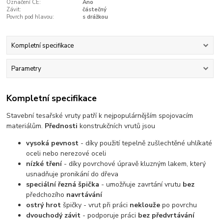
Označení CE:
Ano
Závit:
částečný
Povrch pod hlavou:
s drážkou
Kompletní specifikace
Parametry
Kompletní specifikace
Stavební tesařské vruty patří k nejpopulárnějším spojovacím
materiálům.
Přednosti
konstrukčních vrutů jsou
vysoká pevnost
- díky použití tepelně zušlechtěné uhlíkaté
oceli nebo nerezové oceli
nízké tření
- díky povrchové úpravě kluzným lakem, který
usnadňuje pronikání do dřeva
speciální řezná špička
- umožňuje zavrtání vrutu
bez
předchozího
navrtávání
ostrý hrot
špičky - vrut při práci
neklouže
po povrchu
dvouchodý závit
- podporuje práci
bez předvrtávání