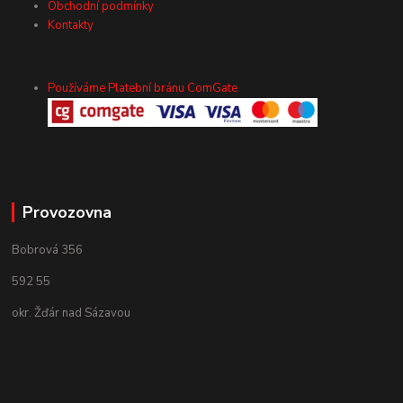
Obchodní podmínky
Kontakty
Používáme Platební bránu ComGate
Provozovna
Bobrová 356
592 55
okr. Žďár nad Sázavou