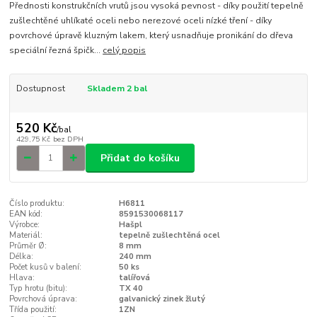
Přednosti konstrukčních vrutů jsou vysoká pevnost - díky použití tepelně
zušlechtěné uhlíkaté oceli nebo nerezové oceli nízké tření - díky
povrchové úpravě kluzným lakem, který usnadňuje pronikání do dřeva
speciální řezná špičk...
celý popis
Dostupnost
Skladem 2 bal
520 Kč
/
bal
429,75 Kč
bez DPH
Přidat do košíku
Číslo produktu:
H6811
EAN kód:
8591530068117
Výrobce:
Hašpl
Materiál:
tepelně zušlechtěná ocel
Průměr Ø:
8 mm
Délka:
240 mm
Počet kusů v balení:
50 ks
Hlava:
talířová
Typ hrotu (bitu):
TX 40
Povrchová úprava:
galvanický zinek žlutý
Třída použití:
1ZN