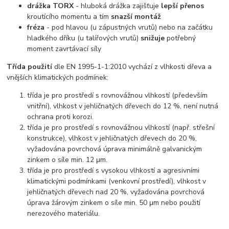
drážka TORX
- hluboká drážka zajišťuje
lepší přenos
kroutícího momentu a tím
snazší montáž
fréza
- pod hlavou (u zápustných vrutů) nebo na začátku
hladkého dříku (u talířových vrutů)
snižuje
potřebný
moment zavrtávací síly
Třída použití
dle EN 1995-1-1:2010 vychází z vlhkosti dřeva a
vnějších klimatických podmínek:
třída je pro prostředí s rovnovážnou vlhkostí (především
vnitřní), vlhkost v jehličnatých dřevech do 12 %, není nutná
ochrana proti korozi.
třída je pro prostředí s rovnovážnou vlhkostí (např. střešní
konstrukce), vlhkost v jehličnatých dřevech do 20 %,
vyžadována povrchová úprava minimálně galvanickým
zinkem o síle min. 12 μm.
třída je pro prostředí s vysokou vlhkostí a agresivními
klimatickými podmínkami (venkovní prostředí), vlhkost v
jehličnatých dřevech nad 20 %, vyžadována povrchová
úprava žárovým zinkem o síle min. 50 μm nebo použití
nerezového materiálu.