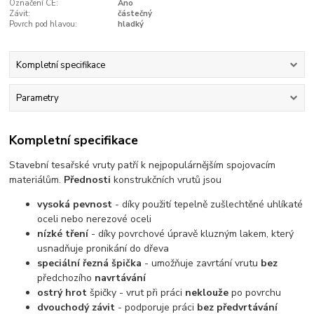
Označení CE:
Ano
Závit:
částečný
Povrch pod hlavou:
hladký
Kompletní specifikace
Parametry
Kompletní specifikace
Stavební tesařské vruty patří k nejpopulárnějším spojovacím
materiálům.
Přednosti
konstrukčních vrutů jsou
vysoká pevnost
- díky použití tepelně zušlechtěné uhlíkaté
oceli nebo nerezové oceli
nízké tření
- díky povrchové úpravě kluzným lakem, který
usnadňuje pronikání do dřeva
speciální řezná špička
- umožňuje zavrtání vrutu
bez
předchozího
navrtávání
ostrý hrot
špičky - vrut při práci
neklouže
po povrchu
dvouchodý závit
- podporuje práci
bez předvrtávání