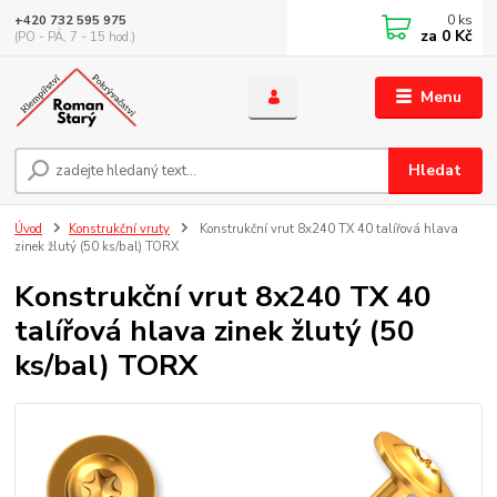
0
ks
+420 732 595 975
za
0 Kč
(PO - PÁ, 7 - 15 hod.)
Menu
Hledat
Úvod
Konstrukční vruty
Konstrukční vrut 8x240 TX 40 talířová hlava
zinek žlutý (50 ks/bal) TORX
Konstrukční vrut 8x240 TX 40
talířová hlava zinek žlutý (50
ks/bal) TORX