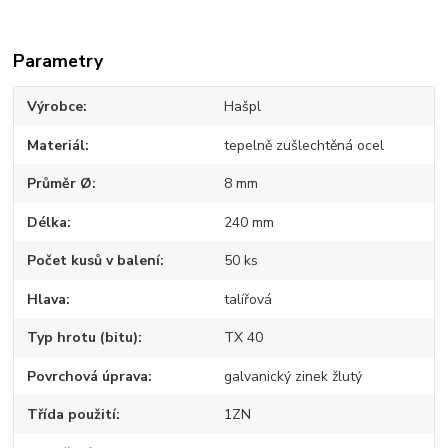
Parametry
Výrobce
Hašpl
Materiál
tepelně zušlechtěná ocel
Průměr Ø
8 mm
Délka
240 mm
Počet kusů v balení
50 ks
Hlava
talířová
Typ hrotu (bitu)
TX 40
Povrchová úprava
galvanický zinek žlutý
Třída použití
1ZN