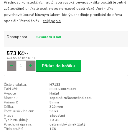
Přednosti konstrukčních vrutů jsou vysoká pevnost - díky použití tepelně
zušlechtěné uhlíkaté oceli nebo nerezové oceli nízké tření - díky
povrchové úpravě kluzným lakem, který usnadňuje pronikání do dřeva
speciální řezná špičk...
celý popis
Dostupnost
Skladem 4 bal
573 Kč
/
bal
473,55 Kč
bez DPH
Přidat do košíku
Číslo produktu:
H7133
EAN kód:
8591530071339
Výrobce:
Hašpl
Materiál:
tepelně zušlechtěná ocel
Průměr Ø:
8 mm
Délka:
320 mm
Počet kusů v balení:
50 ks
Hlava:
zápustná
Typ hrotu (bitu):
TX 40
Povrchová úprava:
galvanický zinek žlutý
Třída použití:
1ZN