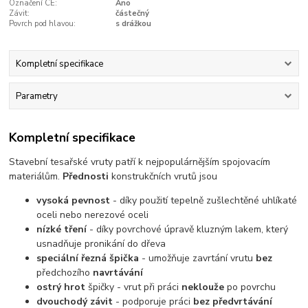
Označení CE:
Ano
Závit:
částečný
Povrch pod hlavou:
s drážkou
Kompletní specifikace
Parametry
Kompletní specifikace
Stavební tesařské vruty patří k nejpopulárnějším spojovacím
materiálům.
Přednosti
konstrukčních vrutů jsou
vysoká pevnost
- díky použití tepelně zušlechtěné uhlíkaté
oceli nebo nerezové oceli
nízké tření
- díky povrchové úpravě kluzným lakem, který
usnadňuje pronikání do dřeva
speciální řezná špička
- umožňuje zavrtání vrutu
bez
předchozího
navrtávání
ostrý hrot
špičky - vrut při práci
neklouže
po povrchu
dvouchodý závit
- podporuje práci
bez předvrtávání