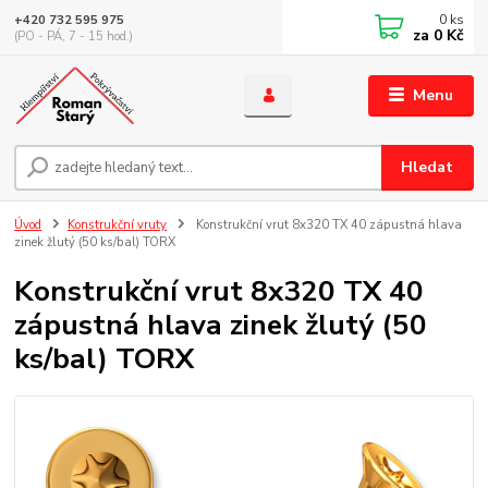
0
ks
+420 732 595 975
za
0 Kč
(PO - PÁ, 7 - 15 hod.)
Menu
Hledat
Úvod
Konstrukční vruty
Konstrukční vrut 8x320 TX 40 zápustná hlava
zinek žlutý (50 ks/bal) TORX
Konstrukční vrut 8x320 TX 40
zápustná hlava zinek žlutý (50
ks/bal) TORX