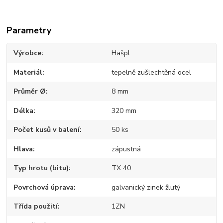
Parametry
Výrobce
Hašpl
Materiál
tepelně zušlechtěná ocel
Průměr Ø
8 mm
Délka
320 mm
Počet kusů v balení
50 ks
Hlava
zápustná
Typ hrotu (bitu)
TX 40
Povrchová úprava
galvanický zinek žlutý
Třída použití
1ZN