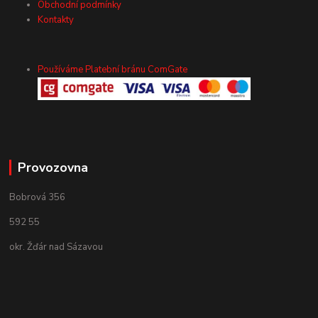
Obchodní podmínky
Kontakty
Používáme Platební bránu ComGate
Provozovna
Bobrová 356
592 55
okr. Žďár nad Sázavou