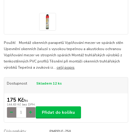
Použití: Montáž okenních parapetů Vyplňování mezer ve spárách stěn
Upevnění okenních žaluzií s vysokou tepelnou a akustickou ochranou
Vyplňování mezer ve stropních spárách Montáž truhlářských výrobků z
tenkostěnných PVC profilů Těsnění při montáži okenních truhlářských
výrobků Tepelná a zvuková iz...
celý popis
Dostupnost
Skladem 12 ks
175 Kč
/
ks
144,63 Kč
bez DPH
Přidat do košíku
Číslo produktu:
PMPPLE-750