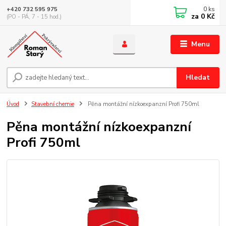
0
ks
+420 732 595 975
za
0 Kč
(PO - PÁ, 7 - 15 hod.)
Menu
Hledat
Úvod
Stavební chemie
Pěna montážní nízkoexpanzní Profi 750ml
Pěna montážní nízkoexpanzní
Profi 750ml