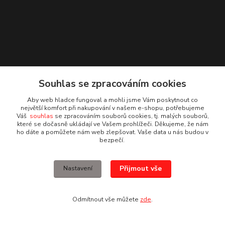
Souhlas se zpracováním cookies
Aby web hladce fungoval a mohli jsme Vám poskytnout co
největší komfort při nakupování v našem e-shopu, potřebujeme
Váš
souhlas
se zpracováním souborů cookies, tj. malých souborů,
které se dočasně ukládají ve Vašem prohlížeči. Děkujeme, že nám
ho dáte a pomůžete nám web zlepšovat. Vaše data u nás budou v
Kontakty
bezpečí.
Irena Dvořáková
Přijmout vše
Nastavení
+420 732 595 975
(PO - PÁ, 7 - 15 hod.)
Odmítnout vše můžete
zde
.
obchod@vruty-roman-stary.cz