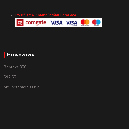
Používáme Platební bránu ComGate
Provozovna
Bobrová 356
592 55
okr. Žďár nad Sázavou