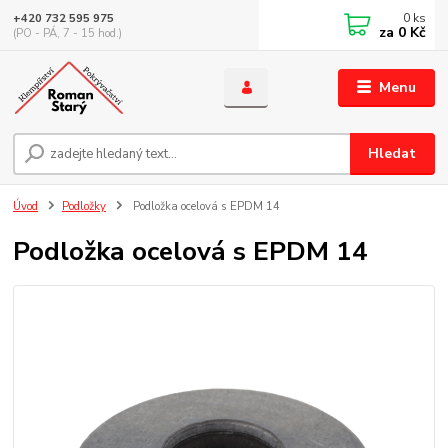
0
ks
+420 732 595 975
za
0 Kč
(PO - PÁ, 7 - 15 hod.)
Menu
Hledat
Úvod
Podložky
Podložka ocelová s EPDM 14
Podložka ocelová s EPDM 14