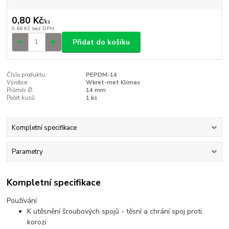
0,80 Kč
/
ks
0,66 Kč
bez DPH
Přidat do košíku
Číslo produktu:
PEPDM-14
Výrobce:
Wkret-met Klimas
Průměr Ø:
14 mm
Počet kusů:
1 ks
Kompletní specifikace
Parametry
Kompletní specifikace
Používání
K utěsnění šroubových spojů - těsní a chrání spoj proti
korozi