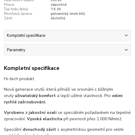
Počet kusů v balení:
100 ks
Hlava:
zápustná
Typ hrotu (bitu):
TX 30
Povrchová úprava:
galvanický zinek bílý
Závit:
částečný
Kompletní specifikace
Parametry
Kompletní specifikace
Hi-tech produkt
Nová generace vrutů, která přináší ve srovnání s běžnými
vruty
uživatelský komfort
a lepší užitné vlastnosti. Pro
velmi
rychlé zašroubování.
Vyrobeno z jakostní oceli
se speciálním požadavkem na tepelné
zpracování.
Vysoká elasticita
při pevnosti přes 1.000 N/mm2.
Speciální
dvouchodý závit
s asymetrickou geometrií pro velmi