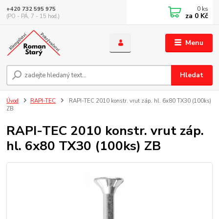
0
ks
+420 732 595 975
za
0 Kč
(PO - PÁ, 7 - 15 hod.)
Menu
Hledat
Úvod
RAPI-TEC
RAPI-TEC 2010 konstr. vrut záp. hl. 6x80 TX30 (100ks)
ZB
RAPI-TEC 2010 konstr. vrut záp.
hl. 6x80 TX30 (100ks) ZB