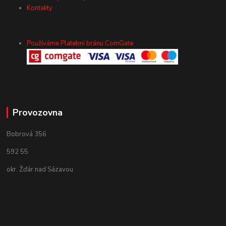
Kontakty
Používáme Platební bránu ComGate
Provozovna
Bobrová 356
592 55
okr. Žďár nad Sázavou