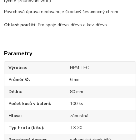
rychlé šroubování vrutů.
Povrchová úprava neobsahuje škodlivý šestimocný chrom.
Oblast použití:
Pro spoje dřevo-dřevo a kov-dřevo.
Parametry
Výrobce
HPM TEC
Průměr Ø
6 mm
Délka
80 mm
Počet kusů v balení
100 ks
Hlava
zápustná
Typ hrotu (bitu)
TX 30
Povrchová úprava
galvanický zinek bílý