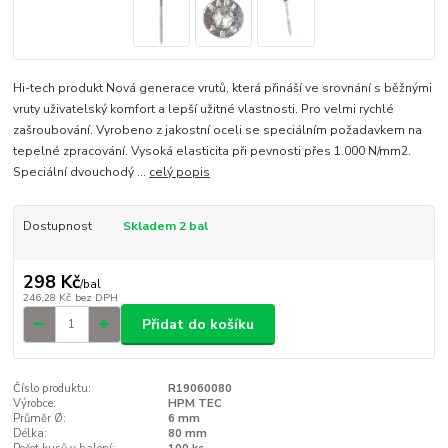
Hi-tech produkt Nová generace vrutů, která přináší ve srovnání s běžnými
vruty uživatelský komfort a lepší užitné vlastnosti. Pro velmi rychlé
zašroubování. Vyrobeno z jakostní oceli se speciálním požadavkem na
tepelné zpracování. Vysoká elasticita při pevnosti přes 1.000 N/mm2.
Speciální dvouchodý ...
celý popis
Dostupnost
Skladem 2 bal
298 Kč
/
bal
246,28 Kč
bez DPH
Přidat do košíku
Číslo produktu:
R19060080
Výrobce:
HPM TEC
Průměr Ø:
6 mm
Délka:
80 mm