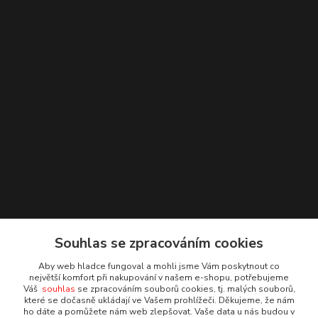
Souhlas se zpracováním cookies
Aby web hladce fungoval a mohli jsme Vám poskytnout co
Kontakty
největší komfort při nakupování v našem e-shopu, potřebujeme
Váš
souhlas
se zpracováním souborů cookies, tj. malých souborů,
které se dočasně ukládají ve Vašem prohlížeči. Děkujeme, že nám
Irena Dvořáková
ho dáte a pomůžete nám web zlepšovat. Vaše data u nás budou v
+420 732 595 975