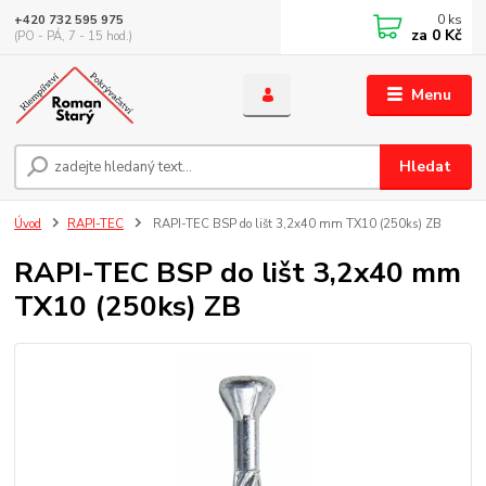
0
ks
+420 732 595 975
za
0 Kč
(PO - PÁ, 7 - 15 hod.)
Menu
Hledat
Úvod
RAPI-TEC
RAPI-TEC BSP do lišt 3,2x40 mm TX10 (250ks) ZB
RAPI-TEC BSP do lišt 3,2x40 mm
TX10 (250ks) ZB