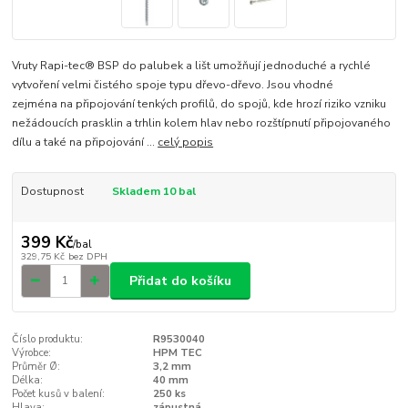
Vruty Rapi-tec® BSP do palubek a lišt umožňují jednoduché a rychlé
vytvoření velmi čistého spoje typu dřevo-dřevo. Jsou vhodné
zejména na připojování tenkých profilů, do spojů, kde hrozí riziko vzniku
nežádoucích prasklin a trhlin kolem hlav nebo rozštípnutí připojovaného
dílu a také na připojování ...
celý popis
Dostupnost
Skladem 10 bal
399 Kč
/
bal
329,75 Kč
bez DPH
Přidat do košíku
Číslo produktu:
R9530040
Výrobce:
HPM TEC
Průměr Ø:
3,2 mm
Délka:
40 mm
Počet kusů v balení:
250 ks
Hlava:
zápustná