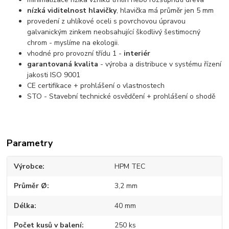
nízká viditelnost hlavičky
, hlavička má průměr jen 5 mm
provedení z uhlíkové oceli s povrchovou úpravou
galvanickým zinkem neobsahující škodlivý šestimocný
chrom - myslíme na ekologii.
vhodné pro provozní třídu 1 -
interiér
garantovaná kvalita
- výroba a distribuce v systému řízení
jakosti ISO 9001
CE certifikace + prohlášení o vlastnostech
STO - Stavební technické osvědčení + prohlášení o shodě
Parametry
Výrobce
HPM TEC
Průměr Ø
3,2 mm
Délka
40 mm
Počet kusů v balení
250 ks