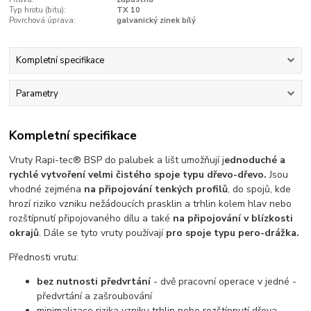
Typ hrotu (bitu):
TX 10
Povrchová úprava:
galvanický zinek bílý
Kompletní specifikace
Parametry
Kompletní specifikace
Vruty Rapi-tec® BSP do palubek a lišt umožňují j
ednoduché a
rychlé vytvoření velmi čistého spoje typu dřevo-dřevo.
Jsou
vhodné zejména
na připojování tenkých profilů
, do spojů, kde
hrozí riziko vzniku nežádoucích prasklin a trhlin kolem hlav nebo
rozštípnutí připojovaného dílu a také
na připojování v blízkosti
okrajů
. Dále se tyto vruty používají
pro spoje typu pero-drážka.
Přednosti vrutu:
bez nutnosti předvrtání
- dvě pracovní operace v jedné -
předvrtání a zašroubování
minimalizace rizika vzniku trhlin nebo rozštípnutí dřeva