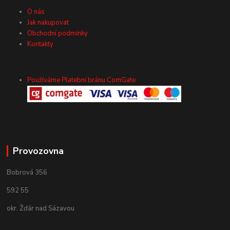
O nás
Jak nakupovat
Obchodní podmínky
Kontakty
Používáme Platební bránu ComGate
Provozovna
Bobrová 356
592 55
okr. Žďár nad Sázavou