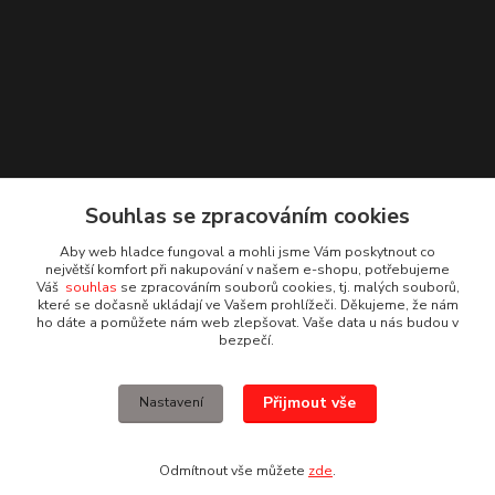
Souhlas se zpracováním cookies
Aby web hladce fungoval a mohli jsme Vám poskytnout co
Kontakty
největší komfort při nakupování v našem e-shopu, potřebujeme
Váš
souhlas
se zpracováním souborů cookies, tj. malých souborů,
které se dočasně ukládají ve Vašem prohlížeči. Děkujeme, že nám
Irena Dvořáková
ho dáte a pomůžete nám web zlepšovat. Vaše data u nás budou v
+420 732 595 975
bezpečí.
(PO - PÁ, 7 - 15 hod.)
obchod@vruty-roman-stary.cz
Přijmout vše
Nastavení
Odmítnout vše můžete
zde
.