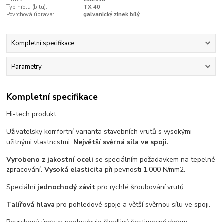
Typ hrotu (bitu):
TX 40
Povrchová úprava:
galvanický zinek bílý
Kompletní specifikace
Parametry
Kompletní specifikace
Hi-tech produkt
Uživatelsky komfortní varianta stavebních vrutů s vysokými
užitnými vlastnostmi.
Největší svěrná síla ve spoji.
Vyrobeno z jakostní oceli
se speciálním požadavkem na tepelné
zpracování.
Vysoká elasticita
při pevnosti 1.000 N/mm2.
Speciální
jednochodý závit
pro rychlé šroubování vrutů.
Talířová hlava
pro pohledové spoje a větší svěrnou sílu ve spoji.
Povrchová úprava neobsahuje škodlivý šestimocný chrom.