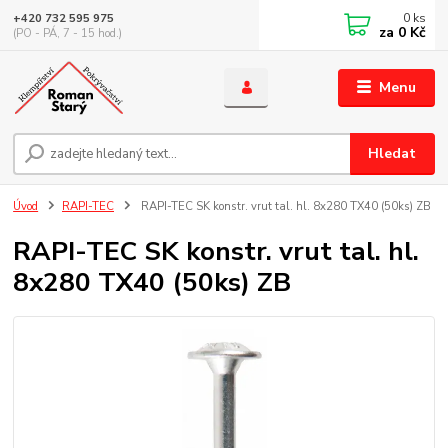
0
ks
+420 732 595 975
za
0 Kč
(PO - PÁ, 7 - 15 hod.)
Menu
Hledat
Úvod
RAPI-TEC
RAPI-TEC SK konstr. vrut tal. hl. 8x280 TX40 (50ks) ZB
RAPI-TEC SK konstr. vrut tal. hl.
8x280 TX40 (50ks) ZB