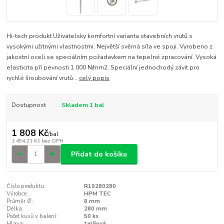
Hi-tech produkt Uživatelsky komfortní varianta stavebních vrutů s
vysokými užitnými vlastnostmi. Největší svěrná síla ve spoji. Vyrobeno z
jakostní oceli se speciálním požadavkem na tepelné zpracování. Vysoká
elasticita při pevnosti 1.000 N/mm2. Speciální jednochodý závit pro
rychlé šroubování vrutů...
celý popis
Dostupnost
Skladem 1 bal
1 808 Kč
/
bal
1 494,21 Kč
bez DPH
Přidat do košíku
Číslo produktu:
R19280280
Výrobce:
HPM TEC
Průměr Ø:
8 mm
Délka:
280 mm
Počet kusů v balení:
50 ks
Hlava:
talířová