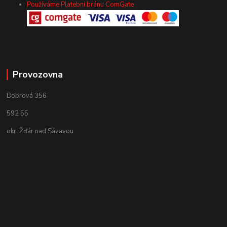
Používáme Platební bránu ComGate
Provozovna
Bobrová 356
592 55
okr. Žďár nad Sázavou