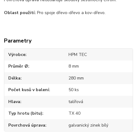
Oblast použití:
Pro spoje dřevo-dřevo a kov-dřevo.
Parametry
Výrobce
HPM TEC
Průměr Ø
8 mm
Délka
280 mm
Počet kusů v balení
50 ks
Hlava
talířová
Typ hrotu (bitu)
TX 40
Povrchová úprava
galvanický zinek bílý