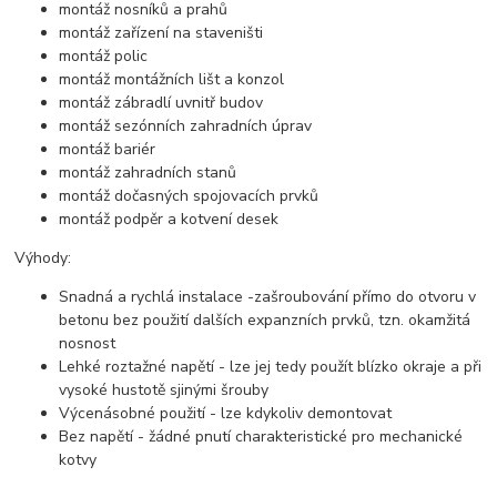
montáž nosníků a prahů
montáž zařízení na staveništi
montáž polic
montáž montážních lišt a konzol
montáž zábradlí uvnitř budov
montáž sezónních zahradních úprav
montáž bariér
montáž zahradních stanů
montáž dočasných spojovacích prvků
montáž podpěr a kotvení desek
Výhody:
Snadná a rychlá instalace -zašroubování přímo do otvoru v
betonu bez použití dalších expanzních prvků, tzn. okamžitá
nosnost
Lehké roztažné napětí - lze jej tedy použít blízko okraje a při
vysoké hustotě sjinými šrouby
Výcenásobné použití - lze kdykoliv demontovat
Bez napětí - žádné pnutí charakteristické pro mechanické
kotvy