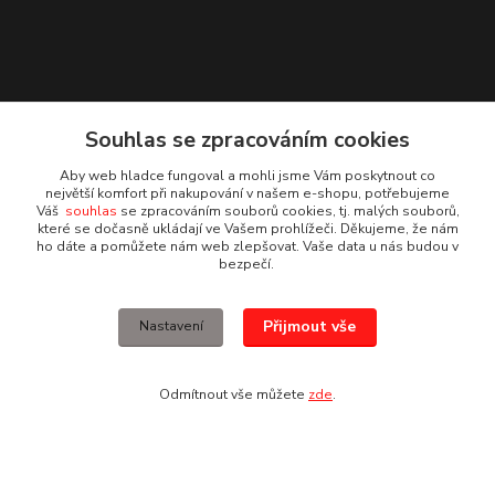
Souhlas se zpracováním cookies
Aby web hladce fungoval a mohli jsme Vám poskytnout co
největší komfort při nakupování v našem e-shopu, potřebujeme
Váš
souhlas
se zpracováním souborů cookies, tj. malých souborů,
které se dočasně ukládají ve Vašem prohlížeči. Děkujeme, že nám
ho dáte a pomůžete nám web zlepšovat. Vaše data u nás budou v
Kontakty
bezpečí.
Irena Dvořáková
Přijmout vše
Nastavení
+420 732 595 975
(PO - PÁ, 7 - 15 hod.)
Odmítnout vše můžete
zde
.
obchod@vruty-roman-stary.cz