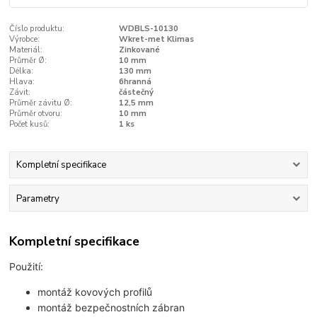
Číslo produktu:
WDBLS-10130
Výrobce:
Wkret-met Klimas
Materiál:
Zinkované
Průměr Ø:
10 mm
Délka:
130 mm
Hlava:
6hranná
Závit:
částečný
Průměr závitu Ø:
12,5 mm
Průměr otvoru:
10 mm
Počet kusů:
1 ks
Kompletní specifikace
Parametry
Kompletní specifikace
Použití:
montáž kovových profilů
montáž bezpečnostních zábran