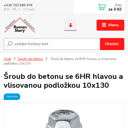
0
ks
+420 732 595 975
za
0 Kč
(PO - PÁ, 7 - 15 hod.)
Menu
Hledat
Úvod
Šrouby do betonu
Šroub do betonu se 6HR hlavou a vlisovanou
podložkou 10x130
Šroub do betonu se 6HR hlavou a
vlisovanou podložkou 10x130
Novinka