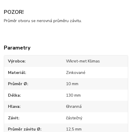
POZOR!
Průměr otvoru se nerovná průměru závitu.
Parametry
Výrobce
Wkret-met Klimas
Materiál
Zinkované
Průměr Ø
10 mm
Délka
130 mm
Hlava
6hranná
Závit
částečný
Průměr závitu Ø
12,5 mm