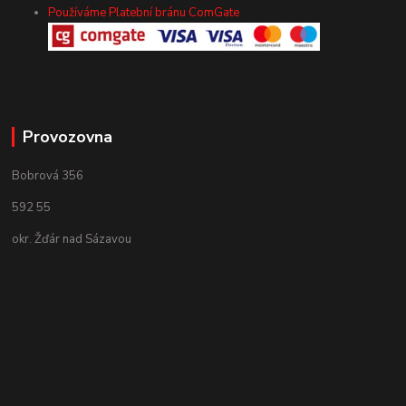
Používáme Platební bránu ComGate
Provozovna
Bobrová 356
592 55
okr. Žďár nad Sázavou