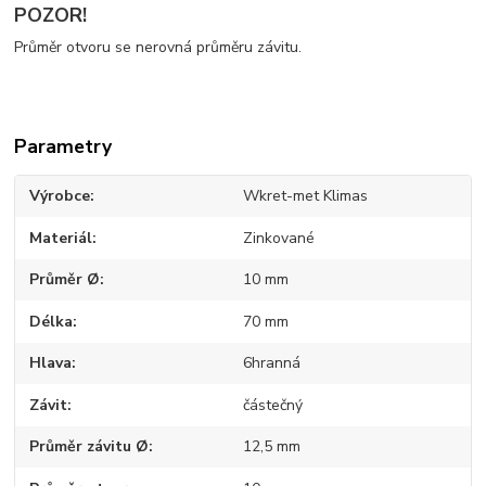
POZOR!
Průměr otvoru se nerovná průměru závitu.
Parametry
Výrobce
Wkret-met Klimas
Materiál
Zinkované
Průměr Ø
10 mm
Délka
70 mm
Hlava
6hranná
Závit
částečný
Průměr závitu Ø
12,5 mm