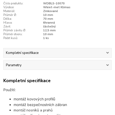
Číslo produktu:
WDBLS-10070
Výrobce:
Wkret-met Klimas
Materiál:
Zinkované
Průměr Ø:
10 mm
Délka:
70 mm
Hlava:
6hranná
Závit:
částečný
Průměr závitu Ø:
12,5 mm
Průměr otvoru:
10 mm
Počet kusů:
1 ks
Kompletní specifikace
Parametry
Kompletní specifikace
Použití:
montáž kovových profilů
montáž bezpečnostních zábran
montáž nosníků a prahů