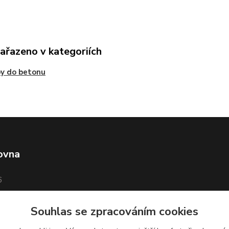
zařazeno v kategoriích
y do betonu
ovna
6
Souhlas se zpracováním cookies
d Sázavou