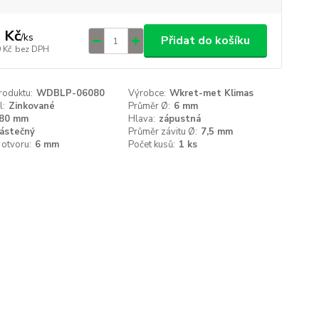
 Kč
/
ks
Přidat do košíku
 Kč
bez DPH
roduktu:
WDBLP-06080
Výrobce:
Wkret-met Klimas
l:
Zinkované
Průměr Ø:
6 mm
80 mm
Hlava:
zápustná
ástečný
Průměr závitu Ø:
7,5 mm
otvoru:
6 mm
Počet kusů:
1 ks