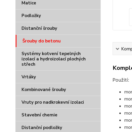
Matice
Podložky
Distanční šrouby
Šrouby do betonu
Kompl
Systémy kotvení tepelných
izolací a hydroizolací plochých
střech
Komple
Vrtáky
Použití:
Kombinované šrouby
mon
mon
Vruty pro nadkrokevní izolaci
mon
mon
Stavební chemie
mon
mon
Distanční podložky