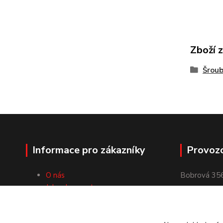
Zboží 
Šroub
Informace pro zákazníky
Provoz
O nás
Bobrová 35
Jak nakupovat
592 55
Obchodní podmínky
Kontakty
okr. Žďár na