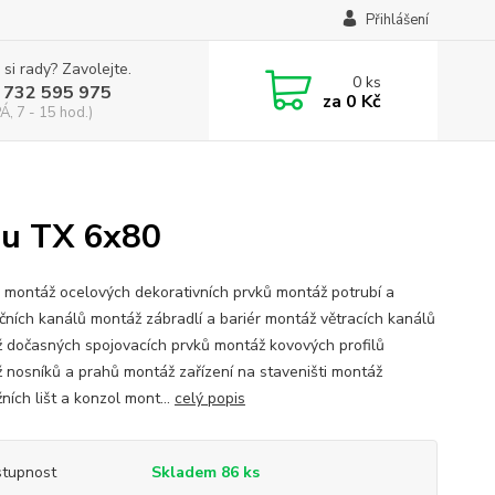
Přihlášení
 si rady? Zavolejte.
0
ks
 732 595 975
za
0 Kč
Á, 7 - 15 hod.)
ou TX 6x80
í: montáž ocelových dekorativních prvků montáž potrubí a
ačních kanálů montáž zábradlí a bariér montáž větracích kanálů
 dočasných spojovacích prvků montáž kovových profilů
 nosníků a prahů montáž zařízení na staveništi montáž
ních lišt a konzol mont...
celý popis
tupnost
Skladem 86 ks