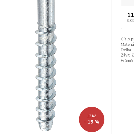
11
9,09
Číslo p
Materiá
Délka:
Závit:
č
Průměr 
13 Kč
- 15 %