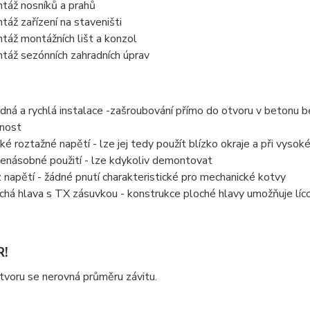
táž nosníků a prahů
táž zařízení na staveništi
táž montážních lišt a konzol
táž sezónních zahradních úprav
dná a rychlá instalace -zašroubování přímo do otvoru v betonu be
nost
ké roztažné napětí - lze jej tedy použít blízko okraje a při vysok
enásobné použití - lze kdykoliv demontovat
 napětí - žádné pnutí charakteristické pro mechanické kotvy
chá hlava s TX zásuvkou - konstrukce ploché hlavy umožňuje lí
!
voru se nerovná průměru závitu.