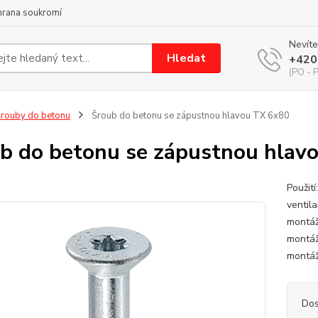
hrana soukromí
Nevíte
Hledat
+420
(PO - P
rouby do betonu
Šroub do betonu se zápustnou hlavou TX 6x80
b do betonu se zápustnou hlav
Použit
ventil
montáž
montáž
montáž
Dos