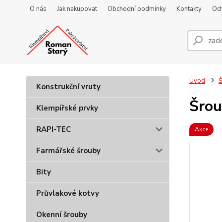
O nás
Jak nakupovat
Obchodní podmínky
Kontakty
Oc
Úvod
Š
Konstrukční vruty
Šrou
Klempířské prvky
RAPI-TEC
Akce
Farmářské šrouby
Bity
Průvlakové kotvy
Okenní šrouby