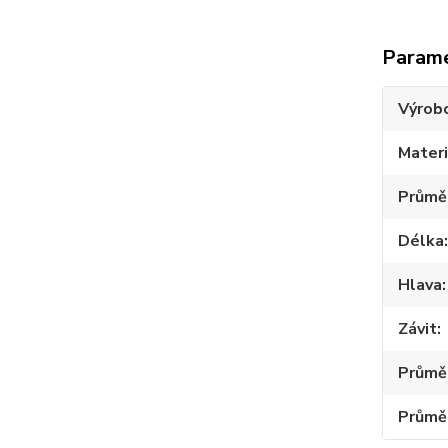
Param
Výrob
Materi
Průmě
Délka
Hlava
Závit
Průměr
Průmě