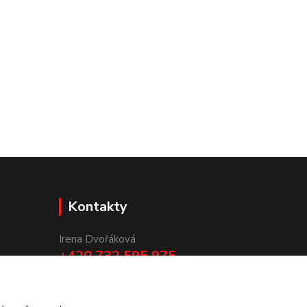
Kontakty
Irena Dvořáková
+420 732 595 975
(PO - PÁ, 7 - 15 hod.)
obchod@vruty-roman-stary.cz