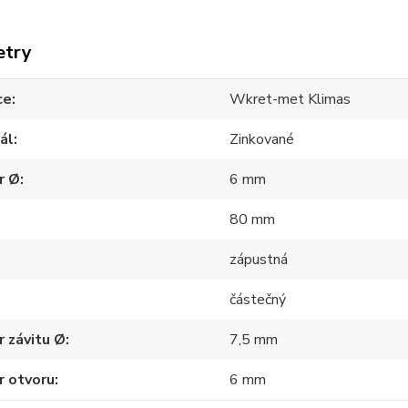
etry
ce
Wkret-met Klimas
ál
Zinkované
r Ø
6 mm
80 mm
zápustná
částečný
 závitu Ø
7,5 mm
r otvoru
6 mm