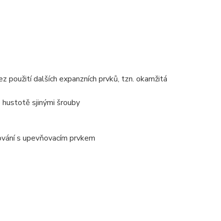
z použití dalších expanzních prvků, tzn. okamžitá
é hustotě sjinými šrouby
cování s upevňovacím prvkem