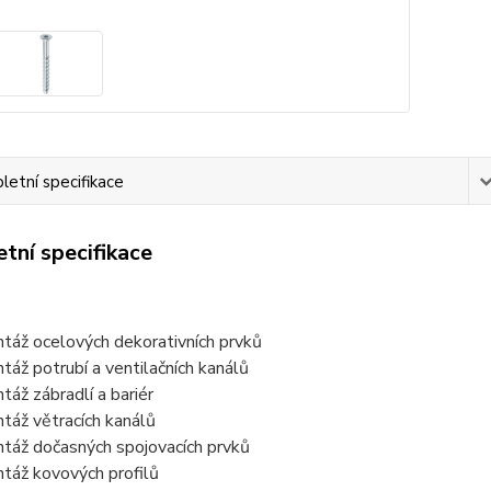
etní specifikace
tní specifikace
táž ocelových dekorativních prvků
táž potrubí a ventilačních kanálů
táž zábradlí a bariér
táž větracích kanálů
táž dočasných spojovacích prvků
táž kovových profilů